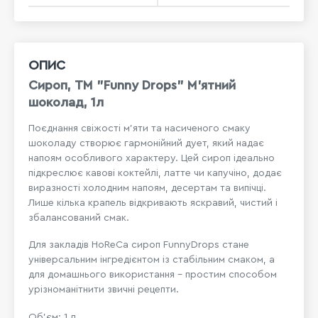
ОПИС
Сироп, ТМ "Funny Drops" М'ятний
шоколад, 1л
Поєднання свіжості м’яти та насиченого смаку
шоколаду створює гармонійний дует, який надає
напоям особливого характеру. Цей сироп ідеально
підкреслює кавові коктейлі, латте чи капучіно, додає
виразності холодним напоям, десертам та випічці.
Лише кілька крапель відкривають яскравий, чистий і
збалансований смак.
Для закладів HoReCa сироп FunnyDrops стане
універсальним інгредієнтом із стабільним смаком, а
для домашнього використання – простим способом
урізноманітнити звичні рецепти.
Об’єм: 1 л