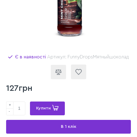
Є в наявності
Артикул: FunnyDropsМятныйшоколад
127грн
+
Купити
-
В 1 клік