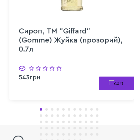
Сироп, ТМ "Giffard"
(Gomme) Жуйка (прозорий),
0.7л
543грн