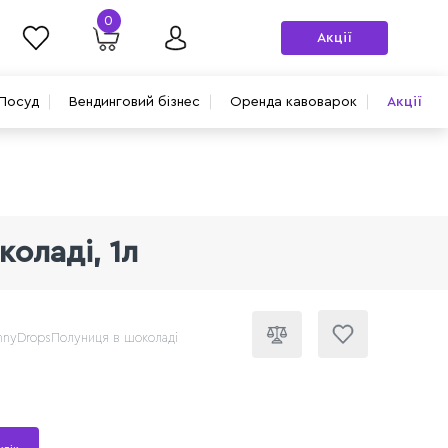
0
Акції
Посуд
Вендинговий бізнес
Оренда кавоварок
Акції
оладі, 1л
nnyDropsПолуниця в шоколаді