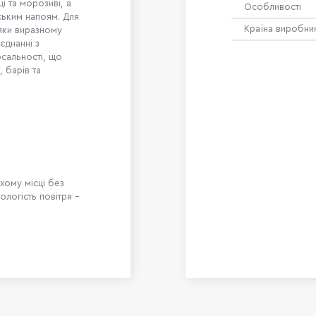
і та морозиві, а
Особливості
ським напоям. Для
Країна виробни
дяки виразному
єднанні з
сальності, що
 барів та
хому місці без
ологість повітря –