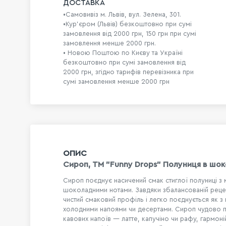
ДОСТАВКА
•Самовивіз м. Львів, вул. Зелена, 301.
•Кур'єром (Львів) безкоштовно при сумі
замовлення від 2000 грн, 150 грн при сумі
замовлення менше 2000 грн.
• Новою Поштою по Києву та Україні
безкоштовно при сумі замовлення від
2000 грн, згідно тарифів перевізника при
сумі замовлення менше 2000 грн
ОПИС
Сироп, ТМ "Funny Drops" Полуниця в шоко
Сироп поєднує насичений смак стиглої полуниці з 
шоколадними нотами. Завдяки збалансованій рецеп
чистий смаковий профіль і легко поєднується як з г
холодними напоями чи десертами. Сироп чудово п
кавових напоїв — латте, капучіно чи рафу, гармон