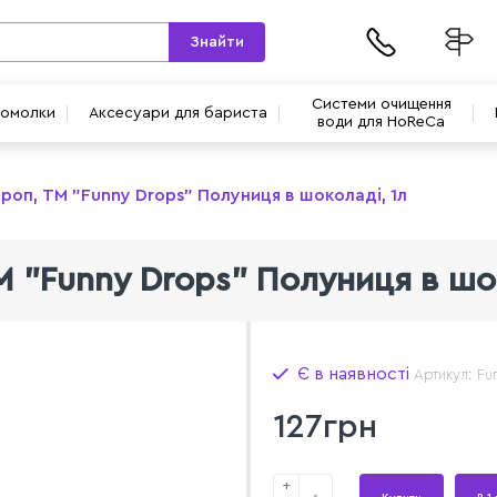
Знайти
Системи очищення
вомолки
Аксесуари для бариста
води для HoReCa
роп, ТМ "Funny Drops" Полуниця в шоколаді, 1л
М "Funny Drops" Полуниця в шок
Є в наявності
Артикул: Fu
127грн
+