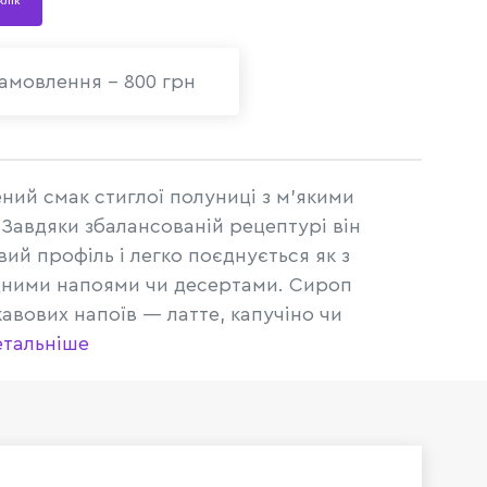
 клік
амовлення - 800 грн
ий смак стиглої полуниці з м’якими
Завдяки збалансованій рецептурі він
вий профіль і легко поєднується як з
одними напоями чи десертами. Сироп
кавових напоїв — латте, капучіно чи
етальніше