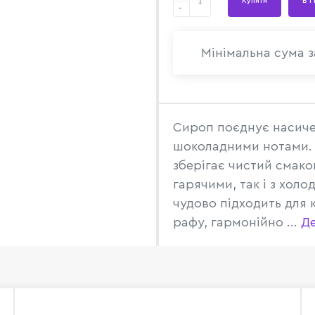
Купити
В 1
-
Мінімальна сума з
Сироп поєднує насичен
шоколадними нотами. 
зберігає чистий смако
гарячими, так і з хол
чудово підходить для 
рафу, гармонійно ...
Д