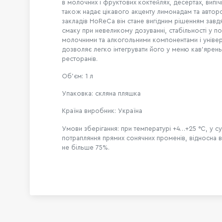
в молочних і фруктових коктейлях, десертах, випічц
також надає цікавого акценту лимонадам та автор
закладів HoReCa він стане вигідним рішенням зав
смаку при невеликому дозуванні, стабільності у по
молочними та алкогольними компонентами і універ
дозволяє легко інтегрувати його у меню кав’ярень,
ресторанів.
Об’єм: 1 л
Упаковка: скляна пляшка
Країна виробник: Україна
Умови зберігання: при температурі +4…+25 °C, у су
потрапляння прямих сонячних променів, відносна в
не більше 75%.