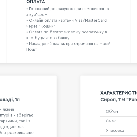
ОПЛАТА
• Готівковий розрахунок при самовивозі та
з кур’єром
• Онлайн оплата картами Visa/MasterCard
через "Кошик"
• Оплата по безготівковому розрахунку в
касі будь-якого банку
• Накладений платіж при отриманні на Новій
Пошті
ХАРАКТЕРИСТ
ладі, 1л
Сироп, ТМ "Fun
м’якими
Об'єм
турі він зберігає
арячими, так і з
Смак
ідходить для
Упаковка
ійно розкривається