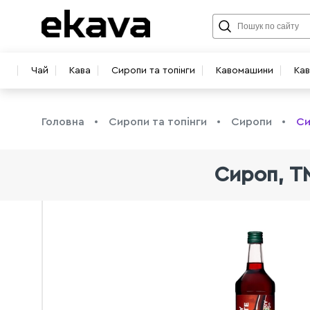
Чай
Кава
Сиропи та топінги
Кавомашини
Ка
Головна
Сиропи та топінги
Сиропи
Си
Сироп, Т
info@ekava.com.ua