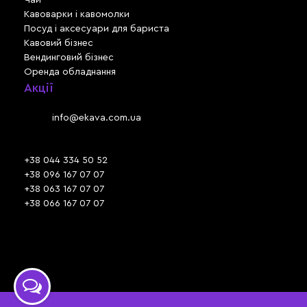
Кавоварки і кавомолки
Посуд і аксесуари для бариста
Кавовий бізнес
Вендинговий бізнес
Оренда обладнання
Акції
Львів, вул. Зелена, 301
Email:
info@ekava.com.ua
Skype: www.ekava.com.ua
+38 044 334 50 52
+38 096 167 07 07
+38 063 167 07 07
+38 066 167 07 07
Час роботи:
ПН - ПТ: 09:30 - 18:00
СБ - НД: вихідний