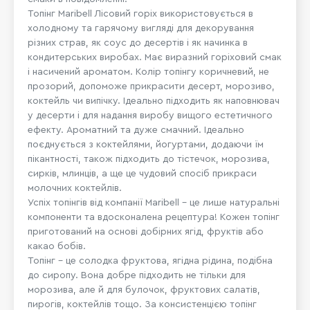
Топінг Maribell Лісовий горіх використовується в
холодному та гарячому вигляді для декорування
різних страв, як соус до десертів і як начинка в
кондитерських виробах. Має виразний горіховий смак
і насичений ароматом. Колір топінгу коричневий, не
прозорий, допоможе прикрасити десерт, морозиво,
коктейль чи випічку. Ідеально підходить як наповнювач
у десерти і для надання виробу вищого естетичного
ефекту. Ароматний та дуже смачний. Ідеально
поєднується з коктейлями, йогуртами, додаючи їм
пікантності, також підходить до тістечок, морозива,
сирків, млинців, а ще це чудовий спосіб прикраси
молочних коктейлів.
Успіх топінгів від компанії Maribell – це лише натуральні
компоненти та вдосконалена рецептура! Кожен топінг
приготований на основі добірних ягід, фруктів або
какао бобів.
Топінг – це солодка фруктова, ягідна рідина, подібна
до сиропу. Вона добре підходить не тільки для
морозива, але й для булочок, фруктових салатів,
пирогів, коктейлів тощо. За консистенцією топінг