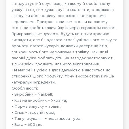
нагадує густий соус, завдяки цьому й особливому
упакуванню, ним дуже зручно малювати, створюючи
візерунки або красиву поверхню з кольоровими
переливами. Прикрашаючи ним страви на своєму
столі, ви зробите звичайну вечерю справжнім святом.
Прикрашені ним десерти будуть не тільки красиво
виглядати, але й надавати страві унікального смаку та
аромату. Багато кухарів, подаючи десерт на стіл,
прикрашають його малюнками з топінгу. Так, як ці
ласощі дуже люблять діти, на заводах застосовують
тільки якісні продукти для його виготовлення.
ТМ Maribell з усією відповідальністю відноситься до
створення цього продукту, тому використовує лише
натуральні інгредієнти.
Особливості:
• Виробник – Maribell;
• Країна виробник – Україна;
• Форма випуску – топінг;
• Смак – лісовий горіх;
• Тип упакування – пластикова туба;
• Вага – 600 мл.