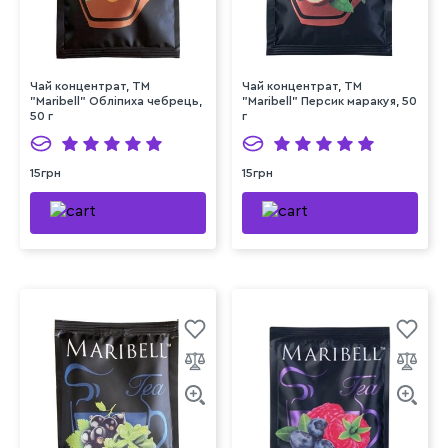
Чай концентрат, ТМ
Чай концентрат, ТМ
"Maribell" Обліпиха чебрець,
"Maribell" Персик маракуя, 50
50 г
г
15грн
15грн