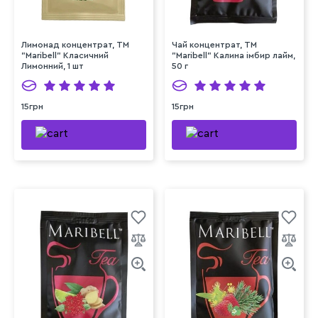
Лимонад концентрат, ТМ
Чай концентрат, ТМ
"Maribell" Класичний
"Maribell" Калина імбир лайм,
Лимонний, 1 шт
50 г
15грн
15грн