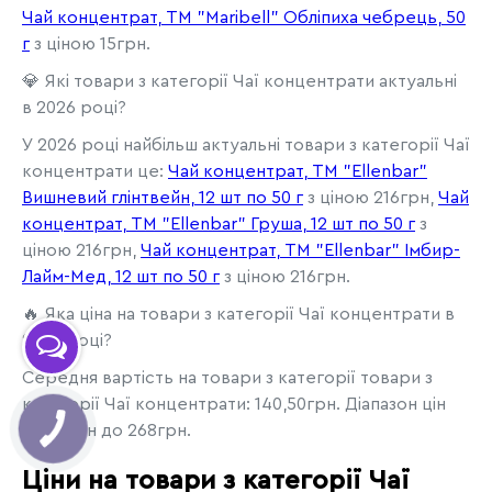
Чай концентрат, ТМ "Maribell" Обліпиха чебрець, 50
г
з ціною 15грн.
💎 Які товари з категорії Чаї концентрати актуальні
в 2026 році?
У 2026 році найбільш актуальні товари з категорії Чаї
концентрати це:
Чай концентрат, TM "Ellenbar"
Вишневий глінтвейн, 12 шт по 50 г
з ціною 216грн,
Чай
концентрат, TM "Ellenbar" Груша, 12 шт по 50 г
з
ціною 216грн,
Чай концентрат, TM "Ellenbar" Імбир-
Лайм-Мед, 12 шт по 50 г
з ціною 216грн.
🔥 Яка ціна на товари з категорії Чаї концентрати в
2026 році?
Середня вартість на товари з категорії товари з
категорії Чаї концентрати: 140,50грн. Діапазон цін
від 13грн до 268грн.
Ціни на товари з категорії Чаї