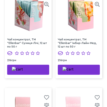
Чай концентрат, TM
Чай концентрат, TM
"Ellenbar" Суниця-Лічі, 12 шт
"Ellenbar" Імбир-Лайм-Мед,
по 50 г
12 шт по 50 г
216грн
216грн