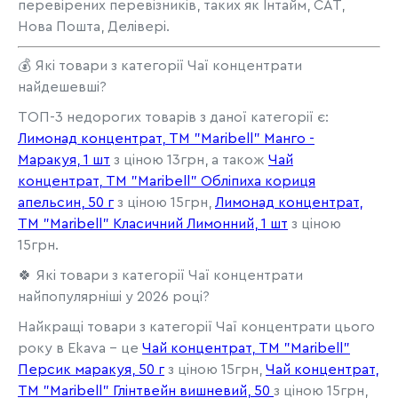
перевірених перевізників, таких як Інтайм, САТ,
Нова Пошта, Делівері.
💰 Які товари з категорії Чаї концентрати
найдешевші?
ТОП-3 недорогих товарів з даної категорії є:
Лимонад концентрат, ТМ "Maribell" Манго -
Маракуя, 1 шт
з ціною 13грн, а також
Чай
концентрат, ТМ "Maribell" Обліпиха кориця
апельсин, 50 г
з ціною 15грн,
Лимонад концентрат,
ТМ "Maribell" Класичний Лимонний, 1 шт
з ціною
15грн.
🍀 Які товари з категорії Чаї концентрати
найпопулярніші у 2026 році?
Найкращі товари з категорії Чаї концентрати цього
року в Ekava - це
Чай концентрат, ТМ "Maribell"
Персик маракуя, 50 г
з ціною 15грн,
Чай концентрат,
ТМ "Maribell" Глінтвейн вишневий, 50
з ціною 15грн,