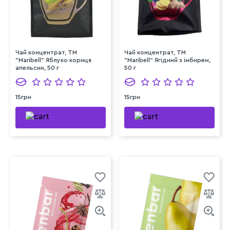
Чай концентрат, ТМ
Чай концентрат, ТМ
"Maribell" Яблуко кориця
"Maribell" Ягідний з імбирем,
апельсин, 50 г
50 г
15грн
15грн