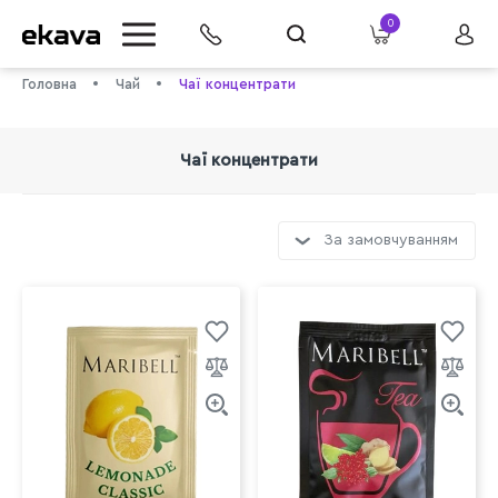
0
Головна
Чай
Чаї концентрати
Чаї концентрати
За замовчуванням
info@ekava.com.ua