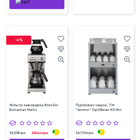
-4%
Фільтр кавоварка Bravilor
Підігрівач чашок, ТМ
Bonamat Matic
"Animo" OptiBean KKWn
36218грн
38124грн
36700грн