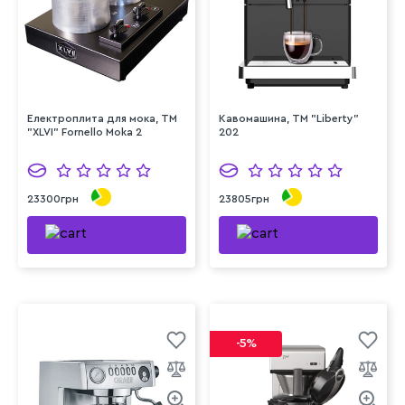
Електроплита для мока, TM
Кавомашина, ТМ "Liberty"
"XLVI" Fornello Moka 2
202
23300грн
23805грн
-5%