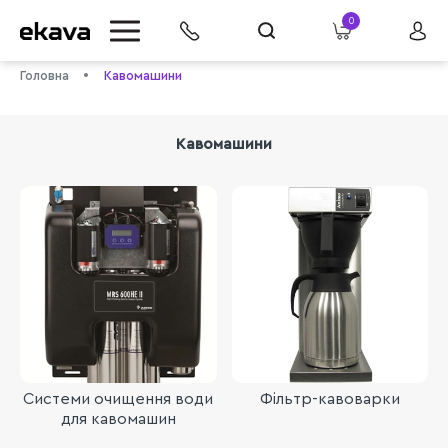
0
Головна
Кавомашини
Кавомашини
info@ekava.com.ua
Системи очищення води
Фільтр-кавоварки
для кавомашин