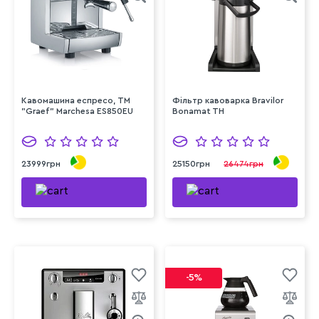
Кавомашина еспресо, ТМ
Фільтр кавоварка Bravilor
"Graef" Marchesa ES850EU
Bonamat TH
23999грн
25150грн
26474грн
-5%