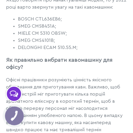
Якщо говорити про найактуальніші моделі, то у 2022
році варто звернути увагу на такі кавомашини:
BOSCH CTL636EB6;
SMEG CMS8451A;
MIELE CM 5310 OBSW;
SMEG CMS4101B;
DELONGHI ECAM 510.55.M;
Як правильно вибрати кавомашину для
офісу?
Офісні працівники розуміють цінність якісного
обладнання для приготування кави. Важливо, щоб
цей пристрій міг приготувати кілька порцій
ароматного еліксиру в короткий термін, щоб в
обідню перерву персонал міг насолодитися
споживанням улюбленого напою. В цьому випадку
варто купити кавову машину, яка насамперед
швидко працює та має триваліший термін