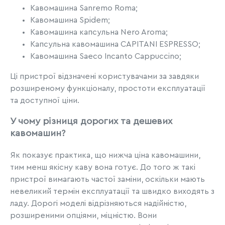
Кавомашина Sanremo Roma;
Кавомашина Spidem;
Кавомашина капсульна Nero Aroma;
Капсульна кавомашина CAPITANI ESPRESSO;
Кавомашина Saeco Incanto Cappuccino;
Ці пристрої відзначені користувачами за завдяки
розширеному функціоналу, простоти експлуатації
та доступної ціни.
У чому різниця дорогих та дешевих
кавомашин?
Як показує практика, що нижча ціна кавомашини,
тим менш якісну каву вона готує. До того ж такі
пристрої вимагають частої заміни, оскільки мають
невеликий термін експлуатації та швидко виходять з
ладу. Дорогі моделі відрізняються надійністю,
розширеними опціями, міцністю. Вони