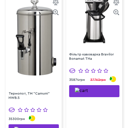
Фільтр кавоварка Bravilor
Bonamat THa
35874грн
37762грн
Термопот, TM "Camurri"
HWB.5
35300грн