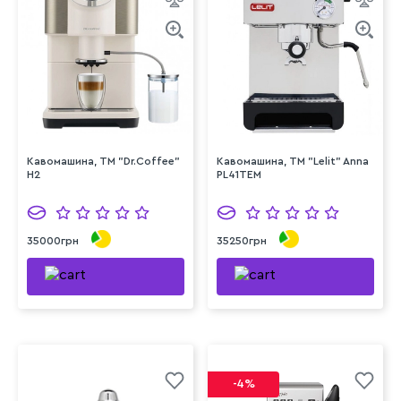
Кавомашина, ТМ "Dr.Coffee"
Кавомашина, ТМ "Lelit" Anna
H2
PL41TEM
35000грн
35250грн
-4%