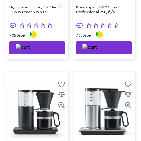
Підігрівач чашок, TM "Jura"
Кавоварка, ТМ "Animo"
Cup Warmer S White
Professional 25P, б/в
7050грн
7373грн