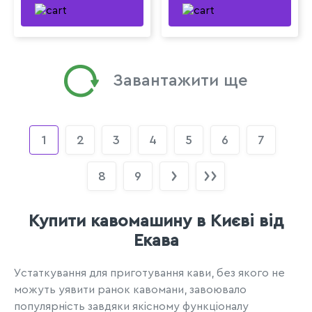
Завантажити ще
1
2
3
4
5
6
7
8
9
Купити кавомашину в Києві від
Екава
Устаткування для приготування кави, без якого не
можуть уявити ранок кавомани, завоювало
популярність завдяки якісному функціоналу