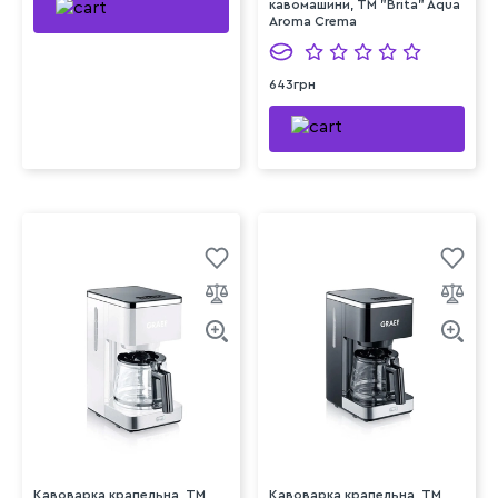
кавомашини, TM "Brita" Aqua
Aroma Crema
643грн
Кавоварка крапельна, ТМ
Кавоварка крапельна, ТМ