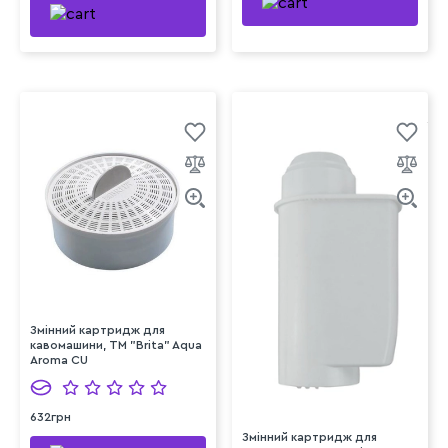
Змінний картридж для
кавомашини, TM "Brita" Aqua
Aroma CU
632грн
Змінний картридж для