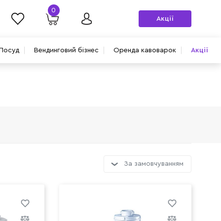
0
Акції
Посуд
Вендинговий бізнес
Оренда кавоварок
Акції
За замовчуванням