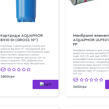
Картридж AQUAPHOR
Мембранні елемен
B510-DI (GROSS 10")
AQUAPHOR ULP321
PP
Картридж із деіонізуючою смолою для
корпуса Big Blue 10" призначений для
Мембранні елементи для сист
фінального очищення (полірування) води
зворотного осмосу Aquaphor Pr
після системи зворотного осмосу.
(серії XLP, LP) для серії APRO-
Ефективно видаляє залишкові солі та
високоефективне рішення для
знижує показник TDS, забезпечуючи
зворотного осмосу, створене д
максимально чисту воду без домішок...
отримання води високої чисто
інноваційним ароматичним по
мембранам серії LP (низького 
XLP (на..
2800грн
3630грн