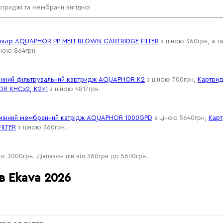
ртриджі та мембрани вигідно!
ільтр AQUAPHOR PP MELT BLOWN CARTRIDGE FILTER
з ціною 360грн, а 
ною 864грн.
інний фільтрувальний картридж AQUAPHOR К2
з ціною 700грн,
Картрид
HOR KHCx2, K2x1
з ціною 4817грн.
мінний мембранний катрідж AQUAPHOR 1000GPD
з ціною 5640грн,
Карт
ILTER
з ціною 360грн.
: 3000грн. Діапазон цін від 360грн до 5640грн.
в Ekava 2026