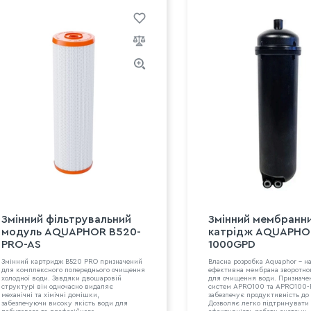
Змінний фільтрувальний
Змінний мембранн
модуль AQUAPHOR B520-
катрідж AQUAPHO
PRO-AS
1000GPD
Змінний картридж B520 PRO призначений
Власна розробка Aquaphor – на
для комплексного попереднього очищення
ефективна мембрана зворотно
холодної води. Завдяки двошаровій
для очищення води. Призначе
структурі він одночасно видаляє
систем APRO100 та APRO100-
механічні та хімічні домішки,
забезпечує продуктивність до
забезпечуючи високу якість води для
Дозволяє легко підтримувати 