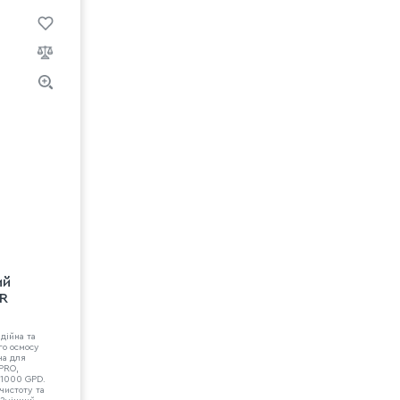
ий
R
дійна та
го осмосу
на для
PRO,
 1000 GPD.
чистоту та