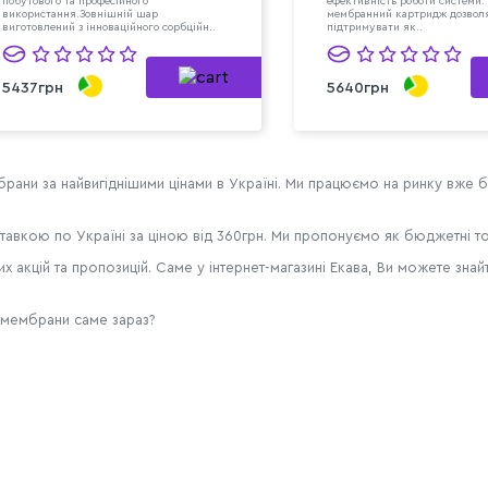
побутового та професійного
ефективність роботи системи.
використання.Зовнішній шар
мембранний картридж дозвол
виготовлений з інноваційного сорбційн..
підтримувати як..
5437грн
5640грн
брани за найвигіднішими цінами в Україні. Ми працюємо на ринку вже б
тавкою по Україні за ціною від 360грн. Ми пропонуємо як бюджетні тов
х акцій та пропозицій. Саме у інтернет-магазині Екава, Ви можете зна
а мембрани саме зараз?