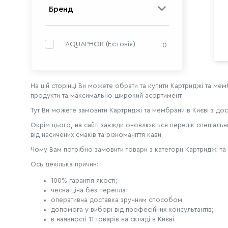
Бренд
AQUAPHOR (Естонія)
0
На цій сторінці Ви можете обрати та купити Картриджі та мем
продукти та максимально широкий асортимент.
Тут Ви можете замовити Картриджі та мембрани в Києві з дос
Окрім цього, на сайті завжди оновлюється перелік спеціальни
від насичених смаків та різноманіття кави.
Чому Вам потрібно замовити товари з категорії Картриджі т
Ось декілька причин:
100% гарантія якості;
чесна ціна без переплат;
оперативна доставка зручним способом;
допомога у виборі від професійних консультантів;
в наявності 11 товарів на складі в Києві.