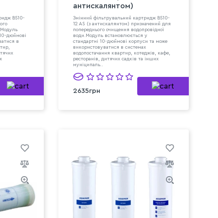
антискалянтом)
ридж В510-
Змінний фільтрувальний картридж B510-
ого
12 AS (з антискалянтом) призначений для
.Модуль
попереднього очищення водопровідної
 10-дюймові
води.Модуль встановлюється у
ватися в
стандартні 10-дюймові корпуси та може
тир,
використовуватися в системах
итячих
водопостачання квартир, котеджів, кафе,
х
ресторанів, дитячих садків та інших
муніципаль..
2635грн