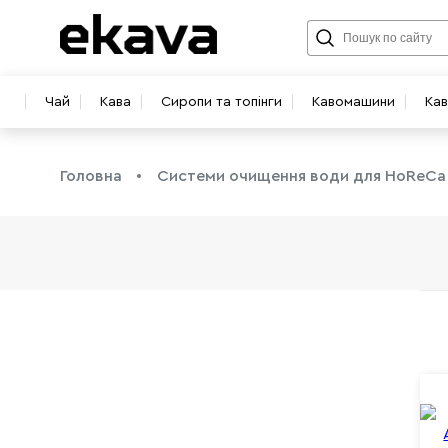
Чай
Кава
Сиропи та топінги
Кавомашини
Ка
Головна
Системи очищення води для HoReCa
info@ekava.com.ua