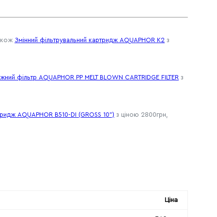
також
Змінний фільтрувальний картридж AQUAPHOR К2
з
жний фільтр AQUAPHOR PP MELT BLOWN CARTRIDGE FILTER
з
ридж AQUAPHOR B510-DI (GROSS 10")
з ціною 2800грн,
Ціна