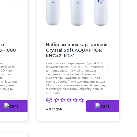
ти
Набір змінних картриджів
3-1000
Crystal Soft AQUAPHOR
KHCx2, K2x1
ем
Набір змінних картриджів Crystal Soft
ofessional
replacement set (KHC x 2, K2) призначений
100 - це
для використання у фільтрах для
 систем
очищення питної води. У комплект
ля
входять три картриджі: один K2 для
ти. Завдяки
тонкого сорбційного доочищення та два
ліамідним
KHC для пом’якшення води. Такий склад
тиску) та
забезпечує ефективну обробку води та
оптимал..
4817грн