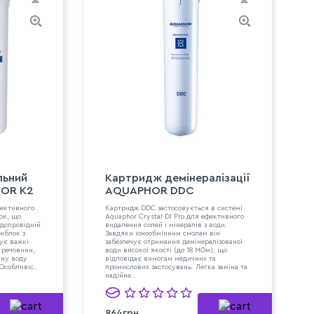
льний
Картридж демінералізації
OR К2
AQUAPHOR DDC
ективного
Картридж DDC застосовується в системі
ок, що
Aquaphor Crystal DI Pro для ефективного
одопровідній
видалення солей і мінералів з води.
онблок з
Завдяки іонообмінним смолам він
ує важкі
забезпечує отримання демінералізованої
 речовини,
води високої якості (до 18 МОм), що
чну воду
відповідає вимогам медичних та
Особливіс..
промислових застосувань. Легка заміна та
надійна..
864грн