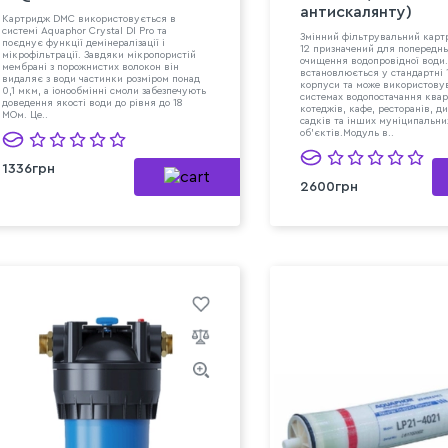
антискалянту)
Картридж DMC використовується в
системі Aquaphor Crystal DI Pro та
Змінний фільтрувальний карт
поєднує функції демінералізації і
12 призначений для попереднь
мікрофільтрації. Завдяки мікропористій
очищення водопровідної води
мембрані з порожнистих волокон він
встановлюється у стандартні
видаляє з води частинки розміром понад
корпуси та може використову
0,1 мкм, а іонообмінні смоли забезпечують
системах водопостачання квар
доведення якості води до рівня до 18
котеджів, кафе, ресторанів, д
МОм. Це..
садків та інших муніципальни
об’єктів.Модуль в..
1336грн
2600грн