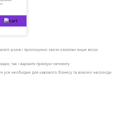
 Змінний
яє
агато років і пропонуємо своїм клієнтам лише якісні
ари, так і варіанти преміум-сегменту.
йти усе необхідне для кавового бізнесу та власної насолоди