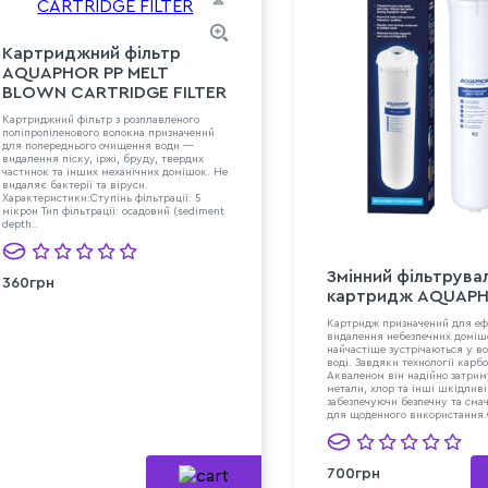
Картриджний фільтр
AQUAPHOR PP MELT
BLOWN CARTRIDGE FILTER
Картриджний фільтр з розплавленого
поліпропіленового волокна призначений
для попереднього очищення води —
видалення піску, іржі, бруду, твердих
частинок та інших механічних домішок. Не
видаляє бактерії та віруси.
Характеристики:Ступінь фільтрації: 5
мікрон Тип фільтрації: осадовий (sediment
depth..
Змінний фільтрува
360грн
картридж AQUAPH
Картридж призначений для еф
видалення небезпечних доміш
найчастіше зустрічаються у в
воді. Завдяки технології карб
Акваленом він надійно затрим
метали, хлор та інші шкідливі
забезпечуючи безпечну та сма
для щоденного використання.
700грн