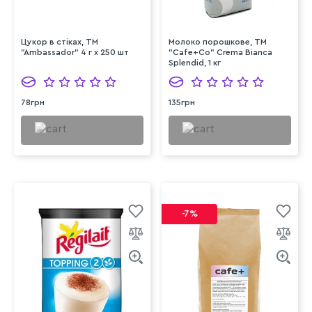
Цукор в стіках, TM
Молоко порошкове, ТМ
"Ambassador" 4 г х 250 шт
"Cafe+Co" Crema Bianca
Splendid, 1 кг
78грн
135грн
-7%