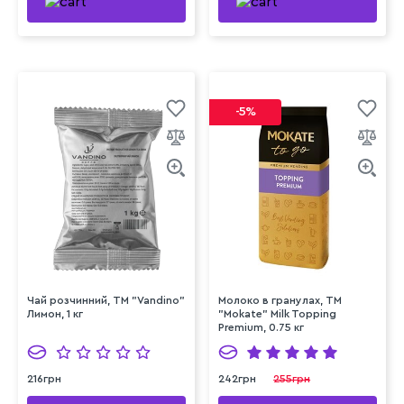
-5%
Чай розчинний, ТМ "Vandino"
Молоко в гранулах, ТМ
Лимон, 1 кг
"Mokate" Milk Topping
Premium, 0.75 кг
216грн
242грн
255грн