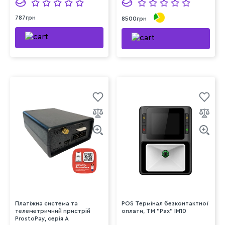
787грн
8500грн
Платіжна система та
POS Термінал безконтактної
телеметричний пристрій
оплати, TM "Pax" IM10
ProstoPay, серія A