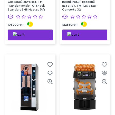
Снековий автомат, TM
Вендінговий кавовий
"SandenVendo" G-Snack
автомат, ТМ "Lavazza"
Standart SM8 Master, б/в
Concerto Х2
103200грн
122550грн