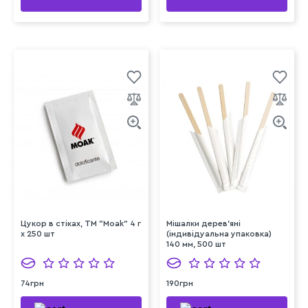
Цукор в стіках, TM "Moak" 4 г
Мішалки дерев'яні
х 250 шт
(індивідуальна упаковка)
140 мм, 500 шт
74грн
190грн