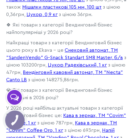
також
Мішалки пластикові 105 мм, 100 шт
з ціною
0,36грн,
Цукор, 0,9 кг
з ціною 36грн.
🍀 Які товари з категорії Вендинговий бізнес
найпопулярніші у 2026 році?
Найкращі товари з категорії Вендинговий бізнес
цього року в Ekava - це
Снековий автомат, TM
"SandenVendo" G-Snack Standart SM8 Master, б/в
з
ціною 103200грн,
Цукор Радехівський, 1 кг
з ціною
47грн,
Вендінговий кавовий автомат, ТМ "Necta"
Canto LB
з ціною 148275,86грн.
💎 Які товари з категорії Вендинговий бізнес
актуальні в 2026 році?
У 2026 році найбільш актуальні товари з категорії
Вендинговий бізнес це:
Кава в зернах, ТМ "Covim"
Prestige, 1 кг
з ціною 787грн,
Кава в зернах, ТМ
"Covim" Coffee Oro, 1 кг
з ціною 693грн,
Напій
шоколадний, ТМ "Vandino" Royal Chocolate, 1 кг
з