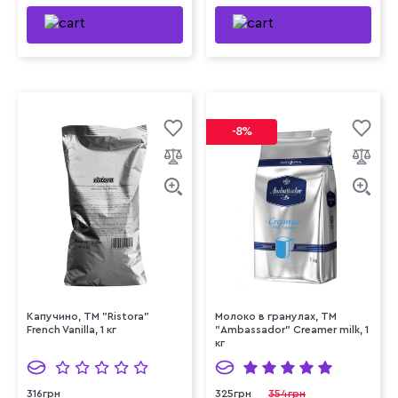
-8%
Капучино, ТМ "Ristora"
Молоко в гранулах, ТМ
French Vanilla, 1 кг
"Ambassador" Creamer milk, 1
кг
316грн
325грн
354грн