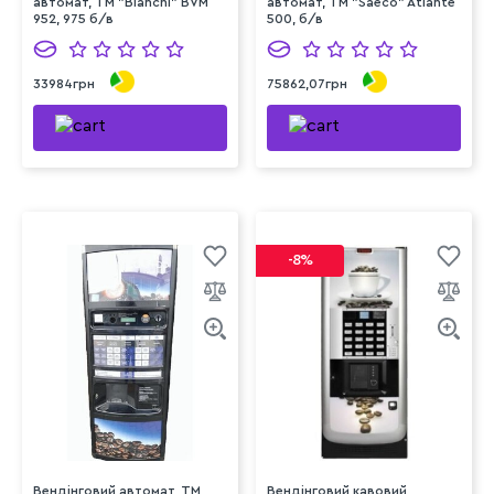
автомат, ТМ "Bianchi" BVM
автомат, ТМ "Saeco" Atlante
952, 975 б/в
500, б/в
33984грн
75862,07грн
-8%
Вендінговий автомат, ТМ
Вендінговий кавовий