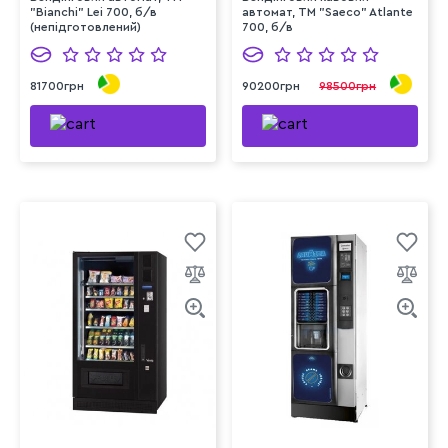
"Bianchi" Lei 700, б/в
автомат, ТМ "Saeco" Atlante
(непідготовлений)
700, б/в
81700грн
90200грн
98500грн