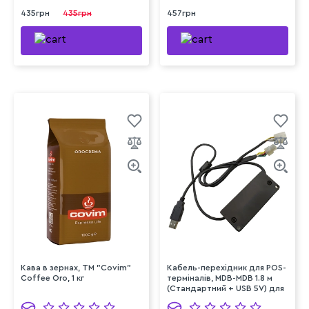
435грн
435грн
457грн
Кава в зернах, ТМ "Covim"
Кабель-перехідник для POS-
Coffee Oro, 1 кг
терміналів, MDB-MDB 1.8 м
(Стандартний + USB 5V) для
PAX IM 20