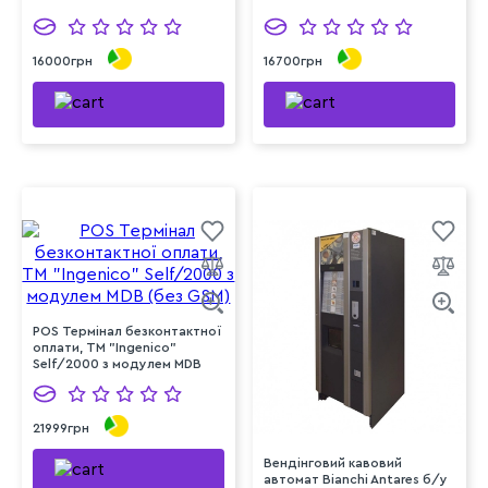
16000грн
16700грн
POS Термінал безконтактної
оплати, TM "Ingenico"
Self/2000 з модулем MDB
(без GSM)
21999грн
Вендінговий кавовий
автомат Bianchi Antares б/у