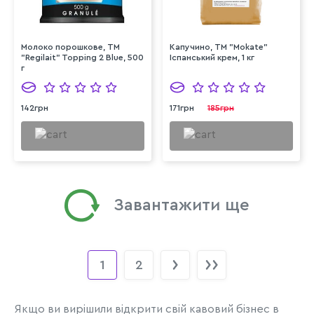
Молоко порошкове, ТМ
Капучино, ТМ "Mokate"
"Regilait" Topping 2 Blue, 500
Іспанський крем, 1 кг
г
142грн
171грн
185грн
Завантажити ще
1
2
Якщо ви вирішили відкрити свій кавовий бізнес в