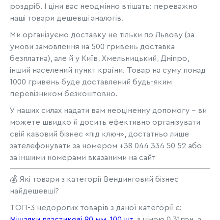
роздріб. І ціни вас неодмінно втішать: переважно
наші товари дешевші аналогів.
Ми організуємо доставку не тільки по Львову (за
умови замовлення на 500 гривень доставка
безплатна), але й у Київ, Хмельницький, Дніпро,
інший населений пункт країни. Товар на суму понад
1000 гривень буде доставлений будь-яким
перевізником безкоштовно.
У наших силах надати вам неоціненну допомогу - ви
можете швидко й досить ефективно організувати
свій кавовий бізнес «під ключ», достатньо лише
зателефонувати за номером +38 044 334 50 52 або
за іншими номерами вказаними на сайт
💰 Які товари з категорії Вендинговий бізнес
найдешевші?
ТОП-3 недорогих товарів з даної категорії є:
Мішалки пластикові 90 мм, 100 шт.
з ціною 0,31грн, а