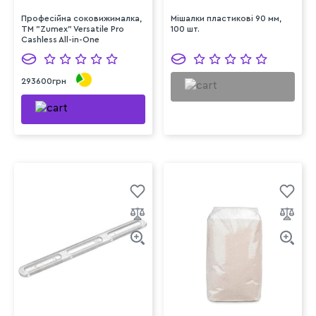
Професійна соковижималка,
Мішалки пластикові 90 мм,
TM "Zumex" Versatile Pro
100 шт.
Cashless All-in-One
(безконтактний платіж, на
пересувній тумбі)
293600грн