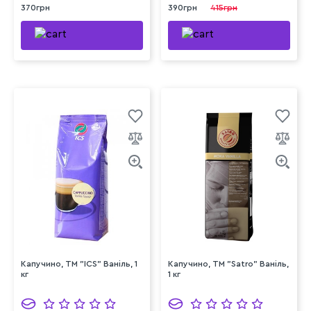
370грн
390грн
415грн
Капучино, ТМ "ICS" Ваніль, 1
Капучино, TM "Satro" Ваніль,
кг
1 кг