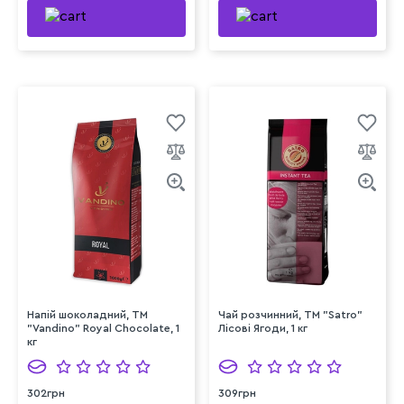
Напій шоколадний, ТМ
Чай розчинний, TM "Satro"
"Vandino" Royal Chocolate, 1
Лісові Ягоди, 1 кг
кг
302грн
309грн