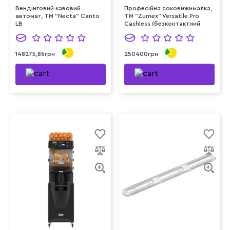
Вендінговий кавовий
Професійна соковижималка,
автомат, ТМ "Necta" Canto
TM "Zumex" Versatile Pro
LB
Cashless (безконтактний
платіж)
148275,86грн
250400грн