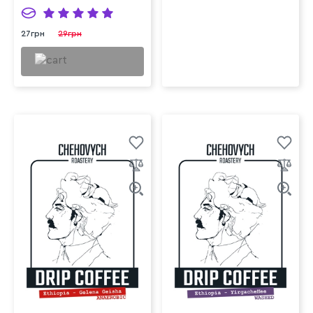
27грн
29грн