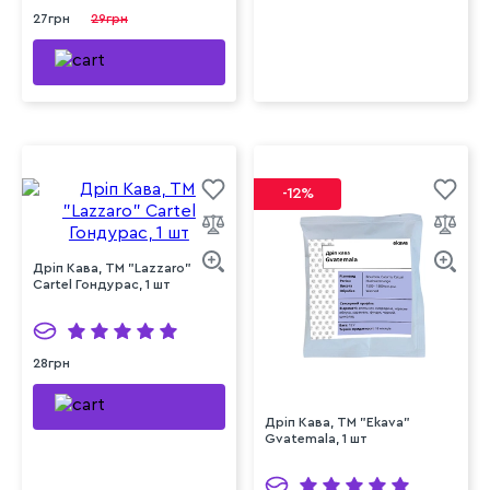
27грн
29грн
-12%
Дріп Кава, ТМ "Lazzaro"
Cartel Гондурас, 1 шт
28грн
Дріп Кава, ТМ "Ekava"
Gvatemala, 1 шт