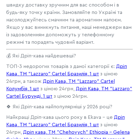
швидку доставку зручним для вас способом і в
будь-яку точку країни. Замовляйте по Україні та
насолоджуйтесь смачним та ароматним напоєм.
Якщо у вас виникнуть питання, наші менеджери вам
із задоволенням допоможуть у телефонному
режимі та порадять чудовий варіант.
💰 Які Дріп-кава найдешевші?
ТОП-3 недорогих товарів з даної категорії є:
Дріп
Кава, ТМ "Lazzaro" Cartel Бразилія, 1 шт
з ціною
24грн, а також
Дріп Кава, ТМ "Lazzaro" Cartel
Колумбія, 1 шт
з ціною 24грн,
Дріп Кава, ТМ "Lazzaro"
Cartel Бурунді, 1 шт
з ціною 24грн.
🍀 Які Дріп-кава найпопулярніші у 2026 році?
Найкращі Дріп-кава цього року в Ekava - це
Дріп
Кава, ТМ "Lazzaro" Cartel Бразилія, 1 шт
з ціною
24грн,
Дріп кава, TM "Chehovych" Ethiopia - Gelena