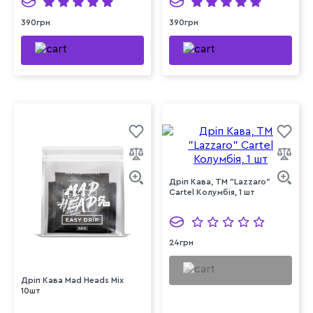
390грн
390грн
Дріп Кава, ТМ "Lazzaro"
Cartel Колумбія, 1 шт
24грн
Дріп Кава Mad Heads Mix
10шт