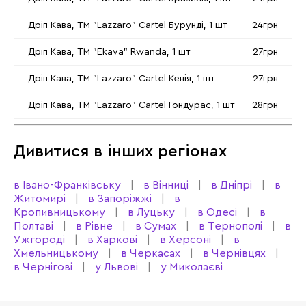
Дріп Кава, ТМ "Lazzaro" Cartel Бурунді, 1 шт
24грн
Дріп Кава, ТМ "Ekava" Rwanda, 1 шт
27грн
Дріп Кава, ТМ "Lazzaro" Cartel Кенія, 1 шт
27грн
Дріп Кава, ТМ "Lazzaro" Cartel Гондурас, 1 шт
28грн
Дивитися в інших регіонах
в Івано-Франківську
в Вінниці
в Дніпрі
в
Житомирі
в Запоріжжі
в
Кропивницькому
в Луцьку
в Одесі
в
Полтаві
в Рівне
в Сумах
в Тернополі
в
Ужгороді
в Харкові
в Херсоні
в
Хмельницькому
в Черкасах
в Чернівцях
в Чернігові
у Львові
у Миколаєві