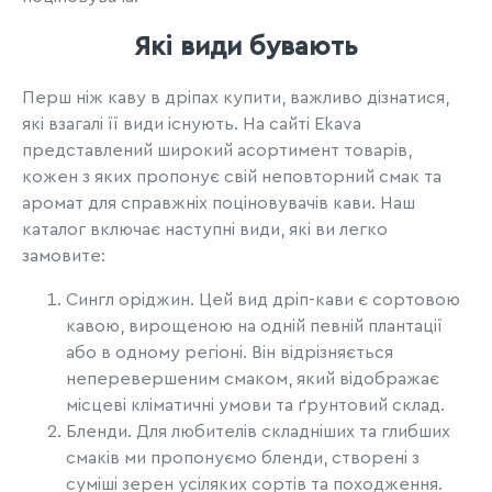
Які види бувають
Перш ніж каву в дріпах купити, важливо дізнатися,
які взагалі її види існують. На сайті Ekava
представлений широкий асортимент товарів,
кожен з яких пропонує свій неповторний смак та
аромат для справжніх поціновувачів кави. Наш
каталог включає наступні види, які ви легко
замовите:
Сингл оріджин. Цей вид дріп-кави є сортовою
кавою, вирощеною на одній певній плантації
або в одному регіоні. Він відрізняється
неперевершеним смаком, який відображає
місцеві кліматичні умови та ґрунтовий склад.
Бленди. Для любителів складніших та глибших
смаків ми пропонуємо бленди, створені з
суміші зерен усіляких сортів та походження.