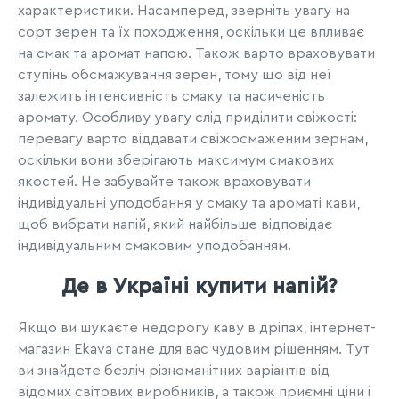
характеристики. Насамперед, зверніть увагу на
сорт зерен та їх походження, оскільки це впливає
на смак та аромат напою. Також варто враховувати
ступінь обсмажування зерен, тому що від неї
залежить інтенсивність смаку та насиченість
аромату. Особливу увагу слід приділити свіжості:
перевагу варто віддавати свіжосмаженим зернам,
оскільки вони зберігають максимум смакових
якостей. Не забувайте також враховувати
індивідуальні уподобання у смаку та ароматі кави,
щоб вибрати напій, який найбільше відповідає
індивідуальним смаковим уподобанням.
Де в Україні купити напій?
Якщо ви шукаєте недорогу каву в дріпах, інтернет-
магазин Ekava стане для вас чудовим рішенням. Тут
ви знайдете безліч різноманітних варіантів від
відомих світових виробників, а також приємні ціни і