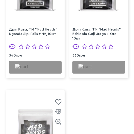
Дріп Кава, ТМ "Mad Heads"
Дріп Кава, ТМ "Mad Heads"
Uganda Sipi Falls MH2, 10шт
Ethiopia Guji Uraga + Oro,
10шт
340грн
360грн