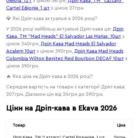
Geisha, 12 г
з ціною 38грн,
Дріп Кава, ТМ "Lazzaro"
Cartel Ефіопія, 1 шт
з ціною 27грн.
💎 Які Дріп-кава актуальні в 2026 році?
У 2026 році найбільш актуальні Дріп-кава це:
Дріп
Кава, ТМ "Mad Heads" El Salvador Las Marias, 10шт
з
ціною 340грн,
Дріп Кава Mad Heads El Salvador
Acalem 10шт
з ціною 390грн,
Дріп Кава Mad Heads
Colombia Wilton Benitez Red Bourbon DECAF 10шт
з
ціною 390грн.
🔥 Яка ціна на Дріп-кава в 2026 році?
Середня вартість на товари з категорії Дріп-кава:
207грн. Діапазон цін від 24грн до 390грн.
Ціни на Дріп-кава в Ekava 2026
Товар
Ціна
Дріп Кава, ТМ "Lazzaro" Cartel Бразилія, 1 шт
24грн