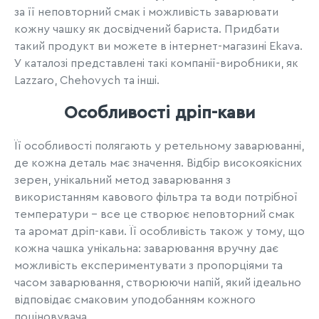
за її неповторний смак і можливість заварювати
кожну чашку як досвідчений бариста. Придбати
такий продукт ви можете в інтернет-магазині Ekava.
У каталозі представлені такі компанії-виробники, як
Lazzaro, Chehovych та інші.
Особливості дріп-кави
Її особливості полягають у ретельному заварюванні,
де кожна деталь має значення. Відбір високоякісних
зерен, унікальний метод заварювання з
використанням кавового фільтра та води потрібної
температури – все це створює неповторний смак
та аромат дріп-кави. Її особливість також у тому, що
кожна чашка унікальна: заварювання вручну дає
можливість експериментувати з пропорціями та
часом заварювання, створюючи напій, який ідеально
відповідає смаковим уподобанням кожного
поціновувача.