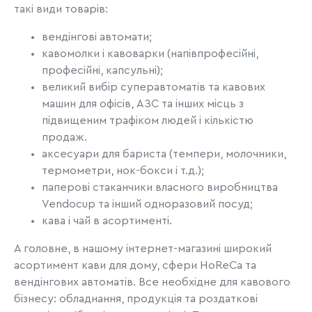
такі види товарів:
вендінгові автомати;
кавомолки і кавоварки (напівпрофесійні,
професійні, капсульні);
великий вибір суперавтоматів та кавових
машин для офісів, АЗС та інших місць з
підвищеним трафіком людей і кількістю
продаж.
аксесуари для бариста (темпери, молочники,
термометри, нок-бокси і т.д.);
паперові стаканчики власного виробництва
Vendocup та інший одноразовий посуд;
кава і чай в асортименті.
А головне, в нашому інтернет-магазині широкий
асортимент кави для дому, сфери HoReCa та
вендінгових автоматів. Все необхідне для кавового
бізнесу: обладнання, продукція та роздаткові