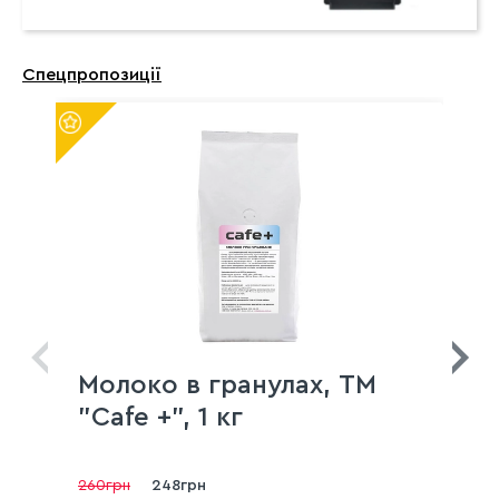
Спецпропозиції
Молоко в гранулах, TM
"Cafe +", 1 кг
260грн
248грн
3