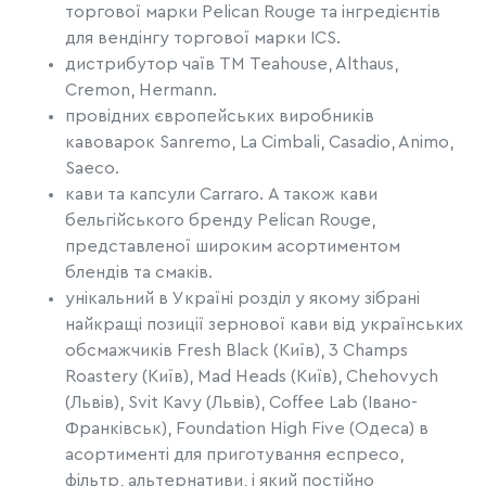
торгової марки Pelican Rouge та інгредієнтів
для вендінгу торгової марки ICS.
дистрибутор чаїв ТМ Teahouse, Althaus,
Cremon, Hermann.
провідних європейських виробників
кавоварок Sanremo, La Cimbali, Casadio, Animo,
Saeco.
кави та капсули Carraro. А також кави
бельгійського бренду Pelican Rouge,
представленої широким асортиментом
блендів та смаків.
унікальний в Україні розділ у якому зібрані
найкращі позиції зернової кави від українських
обсмажчиків Fresh Black (Київ), 3 Champs
Roastery (Київ), Mad Heads (Київ), Chehovych
(Львів), Svit Kavy (Львів), Coffee Lab (Івано-
Франківськ), Foundation High Five (Одеса) в
асортименті для приготування еспресо,
фільтр, альтернативи, і який постійно