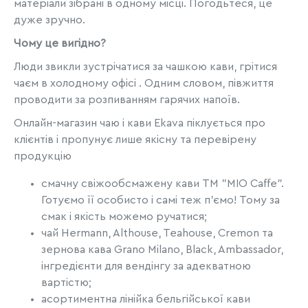
матеріали зібрані в одному місці. Погодьтеся, це
дуже зручно.
Чому це вигідно?
Люди звикли зустрічатися за чашкою кави, грітися
чаєм в холодному офісі . Одним словом, півжиття
проводити за розпиванням гарячих напоїв.
Онлайн-магазин чаю і кави Ekava піклується про
клієнтів і пропунує лише якісну та перевірену
продукцію
смачну свіжообсмажену кави ТМ "MIO Caffe".
Готуємо її особисто і самі теж п'ємо! Тому за
смак і якість можемо ручатися;
чай Hermann, Althouse, Teahouse, Cremon та
зернова кава Grano Milano, Black, Ambassador,
інгредієнти для вендінгу за адекватною
вартістю;
асортиментна лінійка бельгійської кави