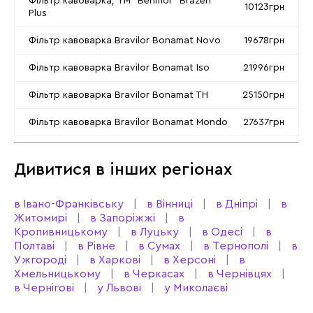
Фільтр кавоварка, TM "Behmor" Brazen
10123грн
Plus
Фільтр кавоварка Bravilor Bonamat Novo
19678грн
Фільтр кавоварка Bravilor Bonamat Iso
21996грн
Фільтр кавоварка Bravilor Bonamat TH
25150грн
Фільтр кавоварка Bravilor Bonamat Mondo
27637грн
Дивитися в інших регіонах
в Івано-Франківську
в Вінниці
в Дніпрі
в
Житомирі
в Запоріжжі
в
Кропивницькому
в Луцьку
в Одесі
в
Полтаві
в Рівне
в Сумах
в Тернополі
в
Ужгороді
в Харкові
в Херсоні
в
Хмельницькому
в Черкасах
в Чернівцях
в Чернігові
у Львові
у Миколаєві