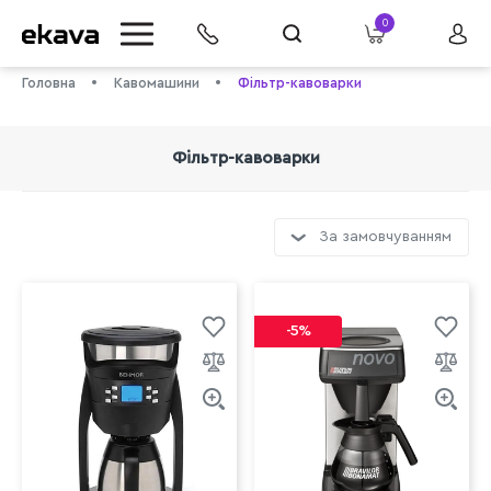
0
Головна
Кавомашини
Фільтр-кавоварки
Фільтр-кавоварки
За замовчуванням
info@ekava.com.ua
-5%