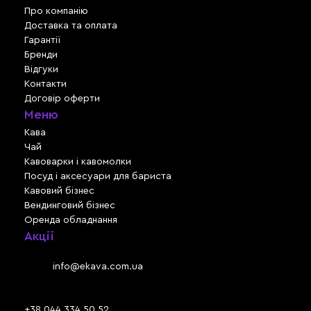
Про компанію
Доставка та оплата
Гарантії
Бренди
Відгуки
Контакти
Договір оферти
Меню
Кава
Чай
Кавоварки і кавомолки
Посуд і аксесуари для бариста
Кавовий бізнес
Вендинговий бізнес
Оренда обладнання
Акції
Львів, вул. Зелена, 301
Email:
info@ekava.com.ua
Skype: www.ekava.com.ua
+38 044 334 50 52