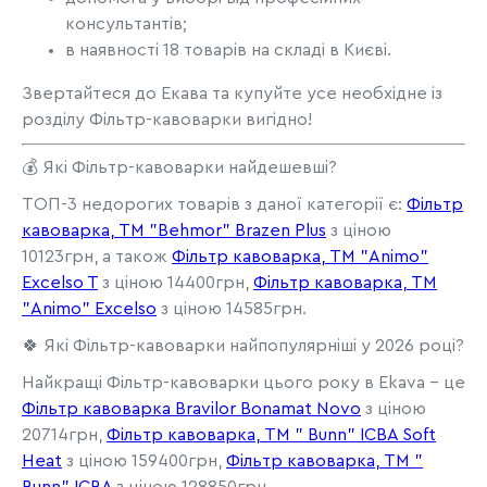
консультантів;
в наявності 18 товарів на складі в Києві.
Звертайтеся до Екава та купуйте усе необхідне із
розділу Фільтр-кавоварки вигідно!
💰 Які Фільтр-кавоварки найдешевші?
ТОП-3 недорогих товарів з даної категорії є:
Фільтр
кавоварка, TM "Behmor" Brazen Plus
з ціною
10123грн, а також
Фільтр кавоварка, ТМ "Animo"
Excelso T
з ціною 14400грн,
Фільтр кавоварка, ТМ
"Animo" Excelso
з ціною 14585грн.
🍀 Які Фільтр-кавоварки найпопулярніші у 2026 році?
Найкращі Фільтр-кавоварки цього року в Ekava - це
Фільтр кавоварка Bravilor Bonamat Novo
з ціною
20714грн,
Фільтр кавоварка, ТМ " Bunn" ICBA Soft
Heat
з ціною 159400грн,
Фільтр кавоварка, ТМ "