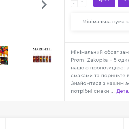
Купити
В 1
-
Мінімальна сума з
Мінімальний обсяг зам
Prom, Zakupka - 5 оди
нашою пропозицією: за
смаками та пориньте в
Знайомтеся з нашим а
потрібні смаки ...
Дета