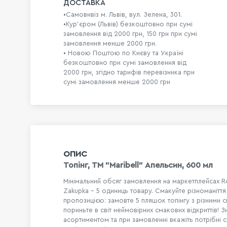
ДОСТАВКА
•Самовивіз м. Львів, вул. Зелена, 301.
•Кур'єром (Львів) безкоштовно при сумі
замовлення від 2000 грн, 150 грн при сумі
замовлення менше 2000 грн.
• Новою Поштою по Києву та Україні
безкоштовно при сумі замовлення від
2000 грн, згідно тарифів перевізника при
сумі замовлення менше 2000 грн
ОПИС
Топінг, ТМ "Maribell" Апельсин, 600 мл
Мінімальний обсяг замовлення на маркетплейсах R
Zakupka - 5 одиниць товару. Смакуйте різноманітт
пропозицією: замовте 5 пляшок топінгу з різними 
пориньте в світ неймовірних смакових відкриттів! 
асортиментом та при замовленні вкажіть потрібні 