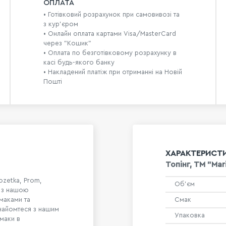
ОПЛАТА
• Готівковий розрахунок при самовивозі та
з кур’єром
• Онлайн оплата картами Visa/MasterCard
через "Кошик"
• Оплата по безготівковому розрахунку в
касі будь-якого банку
• Накладений платіж при отриманні на Новій
Пошті
ХАРАКТЕРИСТ
Топінг, ТМ "Mar
ozetka, Prom,
Об'єм
я з нашою
смаками та
Смак
Знайомтеся з нашим
Упаковка
смаки в