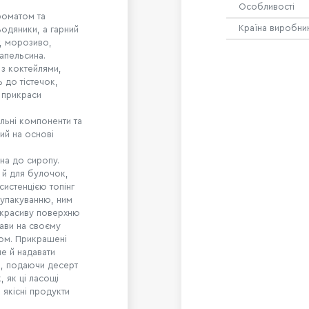
Особливості
ароматом та
Країна виробни
одяники, а гарний
, морозиво,
 апельсина.
 з коктейлями,
ь до тістечок,
б прикраси
ральні компоненти та
ий на основі
бна до сиропу.
 й для булочок,
систенцією топінг
 упакуванню, ним
 красиву поверхню
ави на своєму
том. Прикрашені
ле й надавати
ів, подаючи десерт
, як ці ласощі
 якісні продукти