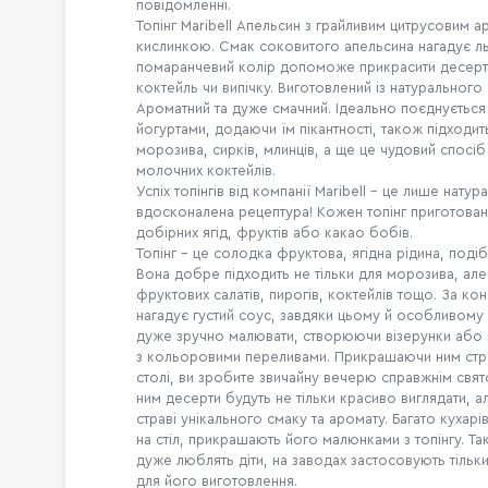
повідомленні.
Топінг Maribell Апельсин з грайливим цитрусовим 
кислинкою. Смак соковитого апельсина нагадує ль
помаранчевий колір допоможе прикрасити десерт
коктейль чи випічку. Виготовлений із натурального
Ароматний та дуже смачний. Ідеально поєднується
йогуртами, додаючи їм пікантності, також підходит
морозива, сирків, млинців, а ще це чудовий спосі
молочних коктейлів.
Успіх топінгів від компанії Maribell – це лише нату
вдосконалена рецептура! Кожен топінг приготован
добірних ягід, фруктів або какао бобів.
Топінг – це солодка фруктова, ягідна рідина, поді
Вона добре підходить не тільки для морозива, але
фруктових салатів, пирогів, коктейлів тощо. За кон
нагадує густий соус, завдяки цьому й особливому
дуже зручно малювати, створюючи візерунки або
з кольоровими переливами. Прикрашаючи ним стр
столі, ви зробите звичайну вечерю справжнім свя
ним десерти будуть не тільки красиво виглядати, а
страві унікального смаку та аромату. Багато кухар
на стіл, прикрашають його малюнками з топінгу. Так
дуже люблять діти, на заводах застосовують тільки
для його виготовлення.