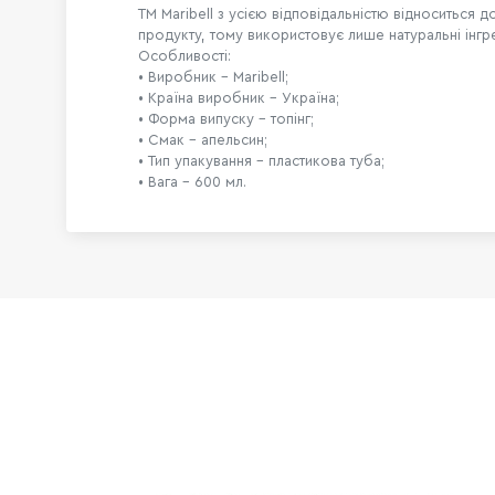
ТМ Maribell з усією відповідальністю відноситься 
продукту, тому використовує лише натуральні інгре
Особливості:
• Виробник – Maribell;
• Країна виробник – Україна;
• Форма випуску – топінг;
• Смак – апельсин;
• Тип упакування – пластикова туба;
• Вага – 600 мл.