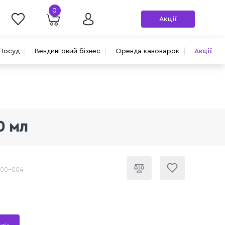
0
Акції
Посуд
Вендинговий бізнес
Оренда кавоварок
Акції
0 мл
300-004