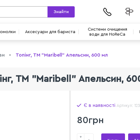
Знайти
Системи очищення
вомолки
Аксесуари для бариста
води для HoReCa
ви
Топінг, ТМ "Maribell" Апельсин, 600 мл
інг, ТМ "Maribell" Апельсин, 60
Є в наявності
Артикул: 12
80грн
+