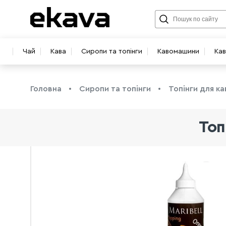
Чай
Кава
Сиропи та топінги
Кавомашини
Ка
Головна
Сиропи та топінги
Топінги для ка
Топ
info@ekava.com.ua