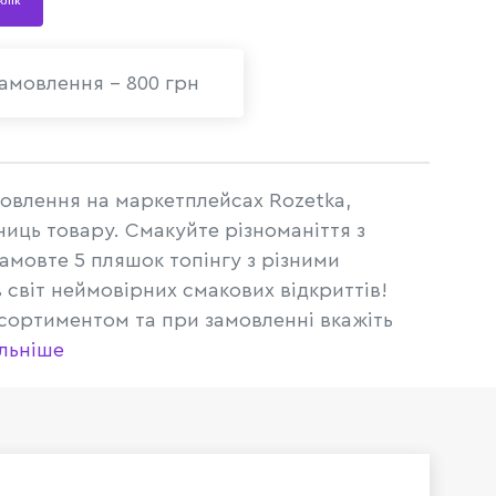
 клік
амовлення - 800 грн
овлення на маркетплейсах Rozetka,
ниць товару. Смакуйте різноманіття з
мовте 5 пляшок топінгу з різними
 світ неймовірних смакових відкриттів!
сортиментом та при замовленні вкажіть
льніше