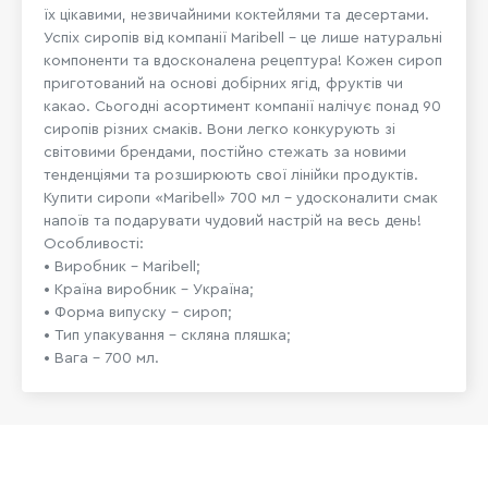
їх цікавими, незвичайними коктейлями та десертами.
Успіх сиропів від компанії Maribell – це лише натуральні
компоненти та вдосконалена рецептура! Кожен сироп
приготований на основі добірних ягід, фруктів чи
какао. Сьогодні асортимент компанії налічує понад 90
сиропів різних смаків. Вони легко конкурують зі
світовими брендами, постійно стежать за новими
тенденціями та розширюють свої лінійки продуктів.
Купити сиропи «Maribell» 700 мл – удосконалити смак
напоїв та подарувати чудовий настрій на весь день!
Особливості:
• Виробник – Maribell;
• Країна виробник – Україна;
• Форма випуску – сироп;
• Тип упакування – скляна пляшка;
• Вага – 700 мл.