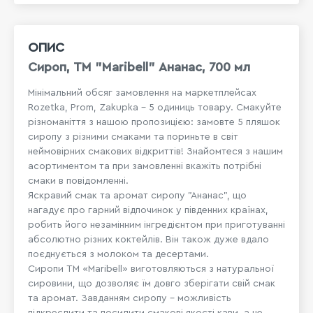
ОПИС
Сироп, ТМ "Maribell" Ананас, 700 мл
Мінімальний обсяг замовлення на маркетплейсах
Rozetka, Prom, Zakupka - 5 одиниць товару. Смакуйте
різноманіття з нашою пропозицією: замовте 5 пляшок
сиропу з різними смаками та пориньте в світ
неймовірних смакових відкриттів! Знайомтеся з нашим
асортиментом та при замовленні вкажіть потрібні
смаки в повідомленні.
Яскравий смак та аромат сиропу "Ананас", що
нагадує про гарний відпочинок у південних країнах,
робить його незамінним інгредієнтом при приготуванні
абсолютно різних коктейлів. Він також дуже вдало
поєднується з молоком та десертами.
Сиропи ТМ «Maribell» виготовляються з натуральної
сировини, що дозволяє їм довго зберігати свій смак
та аромат. Завданням сиропу - можливість
підкреслити та посилити смакові якості кави, а не