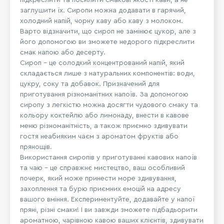
заглушити їх. Сиропи можна додавати в гарячий,
холодний напій, чорну каву або каву з молоком.
Варто відзначити, що сироп не замінює цукор, але з
його допомогою ви зможете недорого підкреслити
смак напою або десерту.
Сироп – це солодкий концентрований напій, який
складається лише з натуральних компонентів: води,
цукру, соку та добавок. Призначений для
приготування різноманітних напоїв. За допомогою
сиропу з легкістю можна досягти чудового смаку та
кольору коктейлю або лимонаду, внести в кавове
меню різноманітність, а також приємно здивувати
гостя неабияким чаєм з ароматом фруктів або
прянощів.
Використання сиропів у приготуванні кавових напоїв
та чаю – це справжнє мистецтво, ваш особливий
почерк, який може принести море здивування,
захоплення та бурю приємних емоцій на адресу
вашого вміння. Експериментуйте, додавайте у напої
пряні, різні смаки! І ви завжди зможете підбадьорити
ароматною, чарівною кавою ваших клієнтів, здивувати