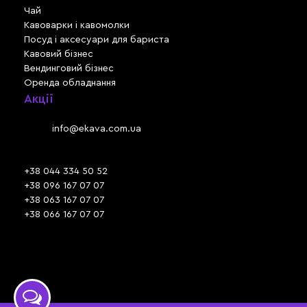
Чай
Кавоварки і кавомолки
Посуд і аксесуари для бариста
Кавовий бізнес
Вендинговий бізнес
Оренда обладнання
Акції
Львів, вул. Зелена, 301
Email:
info@ekava.com.ua
Skype: www.ekava.com.ua
+38 044 334 50 52
+38 096 167 07 07
+38 063 167 07 07
+38 066 167 07 07
Час роботи:
ПН - ПТ: 09:30 - 18:00
СБ - НД: вихідний