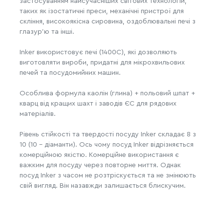
застосуванням найсучасніших світових технологій,
таких як ізостатичні преси, механічні пристрої для
скління, високоякісна сировина, оздоблювальні печі з
глазур'ю та інші.
Inker використовує печі (1400C), які дозволяють
виготовляти вироби, придатні для мікрохвильових
печей та посудомийних машин.
Особлива формула каолін (глина) + польовий шпат +
кварц від кращих шахт і заводів ЄС для рядових
матеріалів.
Рівень стійкості та твердості посуду Inker складає 8 з
10 (10 - діаманти). Ось чому посуд Inker відрізняється
комерційною якістю. Комерційне використання є
важким для посуду через повторне миття. Однак
посуд Inker з часом не розтріскується та не змінюють
свій вигляд. Він назавжди залишається блискучим.