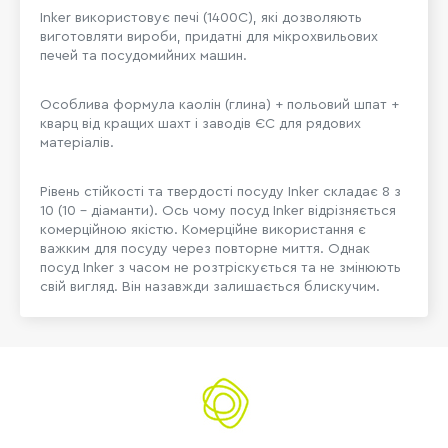
Inker використовує печі (1400C), які дозволяють
виготовляти вироби, придатні для мікрохвильових
печей та посудомийних машин.
Особлива формула каолін (глина) + польовий шпат +
кварц від кращих шахт і заводів ЄС для рядових
матеріалів.
Рівень стійкості та твердості посуду Inker складає 8 з
10 (10 - діаманти). Ось чому посуд Inker відрізняється
комерційною якістю. Комерційне використання є
важким для посуду через повторне миття. Однак
посуд Inker з часом не розтріскується та не змінюють
свій вигляд. Він назавжди залишається блискучим.