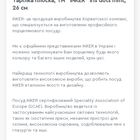
Тарілка плоска, ТМ "INKER" Iris dots mint,
26 см
INKER- це продукція виробництва Хорватської компанії,
що спеціалізується на виготовленні професійного
порцелянового посуду.
Ми є офіційними представниками INKER в Україні і
можемо запропонувати Вам порцеляну будь якого
кольору та багато інших моделей, крім цієї.
Найкращі технології виробництва дозволяють
виготовляти високоякісні вироби, що робить посуд
INKER еталоном якості та дизайну.
Посуд INKER сертифікований Speciality Association of
Europe (SCAE). Виробництво ведеться із
застосуванням найсучасніших світових технологій,
таких як ізостатичні преси, механічні пристрої для
скління, високоякісна сировина, оздоблювальні печі з
глазур'ю та інші.