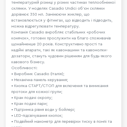
температурній різниці у різних частинах теплообмінної
склянки. У моделях Casadio Undici об'єм склянки
дорівнює 350 мл. Замінюючи жиклер, що
встановлюється у фітингах, що відводить і підводить,
можна відрегулювати температуру.
Компанія Casadio виробляє стабільних «робочих
конячок», готових прослужити на благо споживачів
щонайменше 20 років. Конструктивно прості та
надійні апарати, такі як кавомашини та кавомолки-
дозатори, стануть чудовим рішенням для будь-якого
кавового бізнесу.
Особливості:
• Виробник Casadio (Італія);
• Механічна панель керування;
• Кнопка СТАРТ/СТОП для включення та вимикання
протоки для кожної групи;
• Кран подачі окропу;
• Кран подачі пари;
• Підтримка рівня води у бойлері;
• LED-підсвічування кнопок;
• Подвійний манометр для перевірки тиску в помпі та