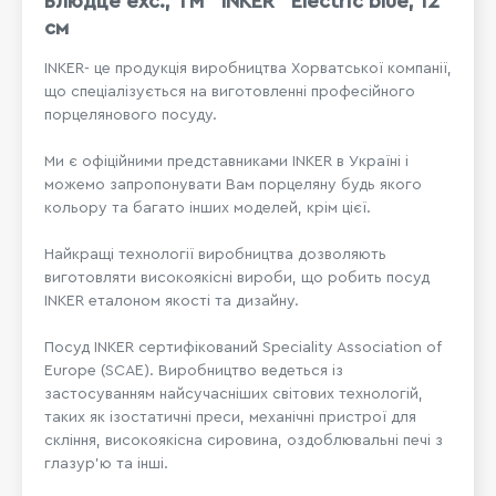
Блюдце exc., ТМ "INKER" Electric blue, 12
см
INKER- це продукція виробництва Хорватської компанії,
що спеціалізується на виготовленні професійного
порцелянового посуду.
Ми є офіційними представниками INKER в Україні і
можемо запропонувати Вам порцеляну будь якого
кольору та багато інших моделей, крім цієї.
Найкращі технології виробництва дозволяють
виготовляти високоякісні вироби, що робить посуд
INKER еталоном якості та дизайну.
Посуд INKER сертифікований Speciality Association of
Europe (SCAE). Виробництво ведеться із
застосуванням найсучасніших світових технологій,
таких як ізостатичні преси, механічні пристрої для
скління, високоякісна сировина, оздоблювальні печі з
глазур'ю та інші.