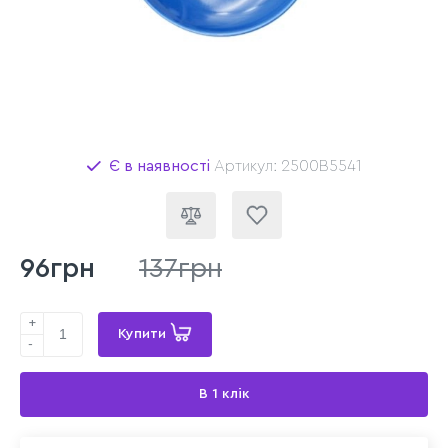
Є в наявності
Артикул: 2500B5541
96грн
137грн
+
Купити
-
В 1 клік