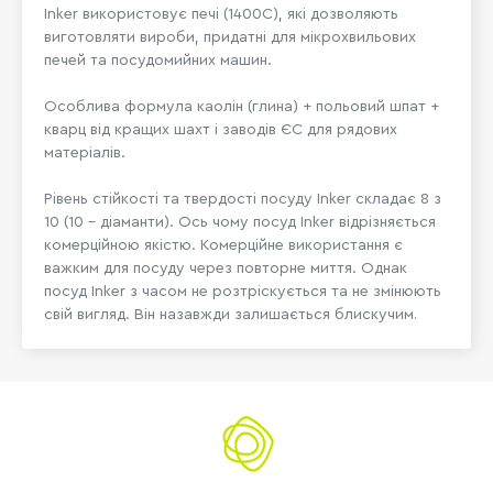
Inker використовує печі (1400C), які дозволяють
виготовляти вироби, придатні для мікрохвильових
печей та посудомийних машин.
Особлива формула каолін (глина) + польовий шпат +
кварц від кращих шахт і заводів ЄС для рядових
матеріалів.
Рівень стійкості та твердості посуду Inker складає 8 з
10 (10 - діаманти). Ось чому посуд Inker відрізняється
комерційною якістю. Комерційне використання є
важким для посуду через повторне миття. Однак
посуд Inker з часом не розтріскується та не змінюють
свій вигляд. Він назавжди залишається блискучим
.