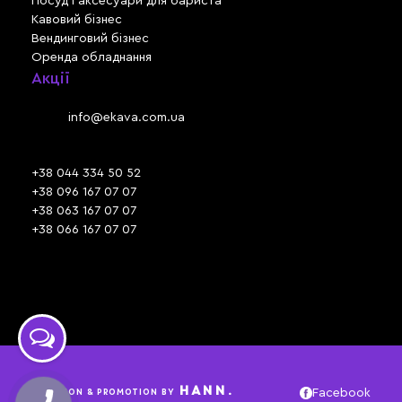
Посуд і аксесуари для бариста
Кавовий бізнес
Вендинговий бізнес
Оренда обладнання
Акції
Львів, вул. Зелена, 301
Email:
info@ekava.com.ua
Skype: www.ekava.com.ua
+38 044 334 50 52
+38 096 167 07 07
+38 063 167 07 07
+38 066 167 07 07
Час роботи:
ПН - ПТ: 09:30 - 18:00
СБ - НД: вихідний
HANN.
CREATION & PROMOTION BY
Facebook