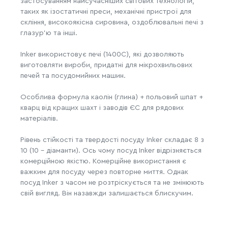
застосуванням найсучасніших світових технологій,
таких як ізостатичні преси, механічні пристрої для
скління, високоякісна сировина, оздоблювальні печі з
глазур'ю та інші.
Inker використовує печі (1400C), які дозволяють
виготовляти вироби, придатні для мікрохвильових
печей та посудомийних машин.
Особлива формула каолін (глина) + польовий шпат +
кварц від кращих шахт і заводів ЄС для рядових
матеріалів.
Рівень стійкості та твердості посуду Inker складає 8 з
10 (10 - діаманти). Ось чому посуд Inker відрізняється
комерційною якістю. Комерційне використання є
важким для посуду через повторне миття. Однак
посуд Inker з часом не розтріскується та не змінюють
свій вигляд. Він назавжди залишається блискучим.