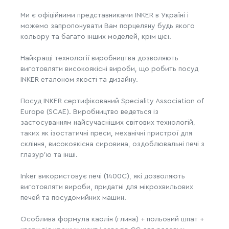
Ми є офіційними представниками INKER в Україні і
можемо запропонувати Вам порцеляну будь якого
кольору та багато інших моделей, крім цієї.
Найкращі технології виробництва дозволяють
виготовляти високоякісні вироби, що робить посуд
INKER еталоном якості та дизайну.
Посуд INKER сертифікований Speciality Association of
Europe (SCAE). Виробництво ведеться із
застосуванням найсучасніших світових технологій,
таких як ізостатичні преси, механічні пристрої для
скління, високоякісна сировина, оздоблювальні печі з
глазур'ю та інші.
Inker використовує печі (1400C), які дозволяють
виготовляти вироби, придатні для мікрохвильових
печей та посудомийних машин.
Особлива формула каолін (глина) + польовий шпат +