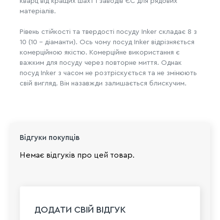
кварц від кращих шахт і заводів ЄС для рядових
матеріалів.
Рівень стійкості та твердості посуду Inker складає 8 з
10 (10 - діаманти). Ось чому посуд Inker відрізняється
комерційною якістю. Комерційне використання є
важким для посуду через повторне миття. Однак
посуд Inker з часом не розтріскується та не змінюють
свій вигляд. Він назавжди залишається блискучим.
Відгуки покупців
Немає відгуків про цей товар.
ДОДАТИ СВІЙ ВІДГУК