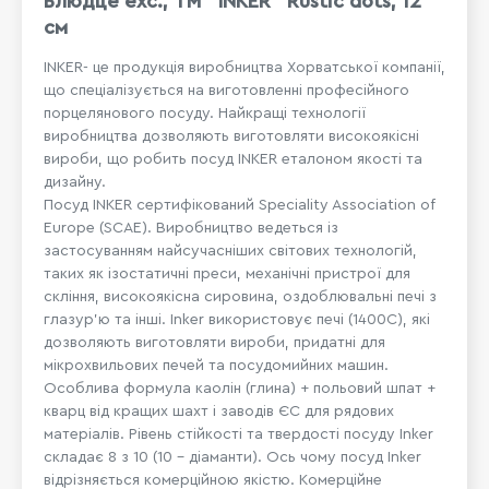
Блюдце exc., ТМ "INKER" Rustic dots, 12
см
INKER- це продукція виробництва Хорватської компанії,
що спеціалізується на виготовленні професійного
порцелянового посуду. Найкращі технології
виробництва дозволяють виготовляти високоякісні
вироби, що робить посуд INKER еталоном якості та
дизайну.
Посуд INKER сертифікований Speciality Association of
Europe (SCAE). Виробництво ведеться із
застосуванням найсучасніших світових технологій,
таких як ізостатичні преси, механічні пристрої для
скління, високоякісна сировина, оздоблювальні печі з
глазур'ю та інші. Inker використовує печі (1400C), які
дозволяють виготовляти вироби, придатні для
мікрохвильових печей та посудомийних машин.
Особлива формула каолін (глина) + польовий шпат +
кварц від кращих шахт і заводів ЄС для рядових
матеріалів. Рівень стійкості та твердості посуду Inker
складає 8 з 10 (10 - діаманти). Ось чому посуд Inker
відрізняється комерційною якістю. Комерційне