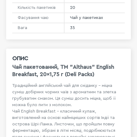
Кількість пакетиків
20
Фасування чаю
Чай у пакетиках
Вага
35
ОПИС
Чай пакетований, ТМ "Althaus" English
Breakfast, 20x1,75 г (Deli Packs)
Традиційний англійський чай для сніданку – міцна
суміш добірних чорних чаїв з ароматним та злегка
грубуватим смаком. Ця суміш досить міцна, щоб її
можна було пити з молоком.
Чай English Breakfast – класичний купаж,
виготовлений на основі найміцніших сортів Індії та
острова Шрі-Ланка. Листочки, що пройшли повну
ферментацію, зібрані в літні місяці, подрібнюються
після сушіння і фасуються в порційні заварювальні