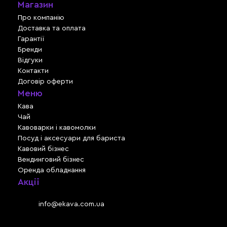
Магазин
Про компанію
Доставка та оплата
Гарантії
Бренди
Відгуки
Контакти
Договір оферти
Меню
Кава
Чай
Кавоварки і кавомолки
Посуд і аксесуари для бариста
Кавовий бізнес
Вендинговий бізнес
Оренда обладнання
Акції
Львів, вул. Зелена, 301
Email:
info@ekava.com.ua
Skype: www.ekava.com.ua