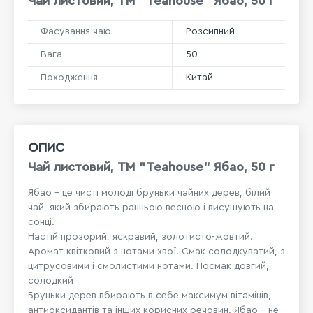
Чай листовий, ТМ "Teahouse" Ябао, 50 г
Фасування чаю
Розсипний
Вага
50
Походження
Китай
ОПИС
Чай листовий, ТМ "Teahouse" Ябао, 50 г
Ябао – це чисті молоді бруньки чайних дерев, білий
чай, який збирають ранньою весною і висушують на
сонці.
Настій прозорий, яскравий, золотисто-жовтий.
Аромат квітковий з нотами хвої. Смак солодкуватий, з
цитрусовими і смолистими нотами. Посмак довгий,
солодкий
Бруньки дерев вбирають в себе максимум вітамінів,
антиоксидантів та інших корисних речовин. Ябао – не