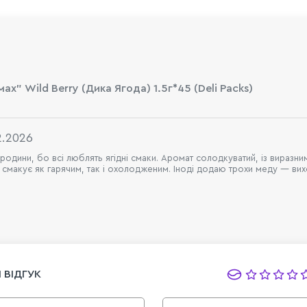
х" Wild Berry (Дика Ягода) 1.5г*45 (Deli Packs)
2.2026
родини, бо всі люблять ягідні смаки. Аромат солодкуватий, із виразн
смакує як гарячим, так і охолодженим. Іноді додаю трохи меду — вих
 ВІДГУК