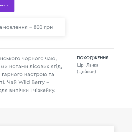
овити
амовлення - 800 грн
нського чорного чаю,
ПОХОДЖЕННЯ
Шрі-Ланка
ми нотами лісових ягід,
(Цейлон)
я гарного настрою та
і. Чай Wild Berry –
я випічки і чізкейку.