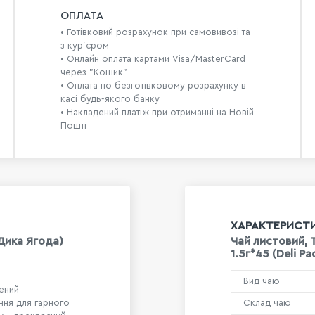
ОПЛАТА
• Готівковий розрахунок при самовивозі та
з кур’єром
• Онлайн оплата картами Visa/MasterCard
через "Кошик"
• Оплата по безготівковому розрахунку в
касі будь-якого банку
• Накладений платіж при отриманні на Новій
Пошті
ХАРАКТЕРИСТ
Дика Ягода)
Чай листовий, 
1.5г*45 (Deli Pa
Вид чаю
ений
ння для гарного
Склад чаю