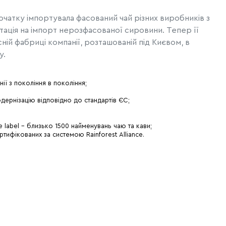
очатку імпортувала фасований чай різних виробників з
тація на імпорт нерозфасованої сировини. Тепер її
ій фабриці компанії, розташованій під Києвом, в
у.
ії з покоління в покоління
;
дернізацію відповідно до стандартів ЄС
;
te label – близько 1500 найменувань чаю та кави
;
тифікованих за системою Rainforest Alliance
.