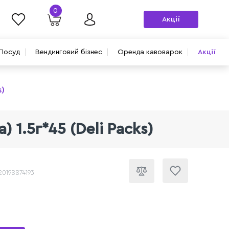
0
Акції
Посуд
Вендинговий бізнес
Оренда кавоварок
Акції
s)
 1.5г*45 (Deli Packs)
20198874193