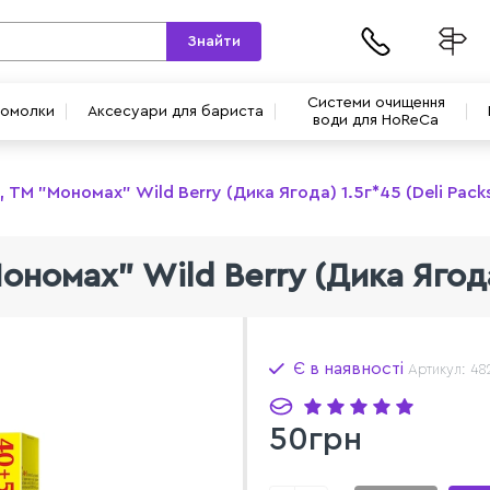
Знайти
Системи очищення
вомолки
Аксесуари для бариста
води для HoReCa
 TM "Мономах" Wild Berry (Дика Ягода) 1.5г*45 (Deli Pack
номах" Wild Berry (Дика Ягода)
Є в наявності
Артикул: 48
50грн