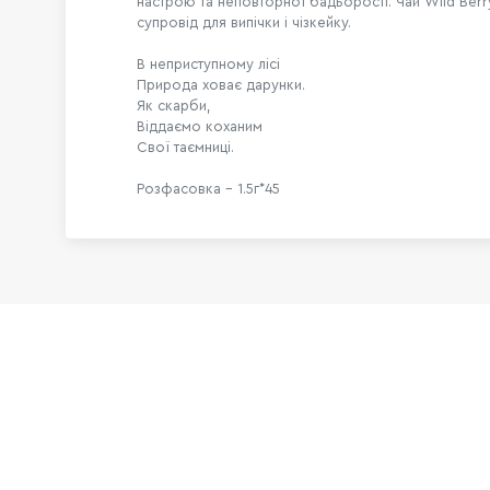
настрою та неповторної бадьорості. Чай Wild Berr
супровід для випічки і чізкейку.
В неприступному лісі
Природа ховає дарунки.
Як скарби,
Віддаємо коханим
Свої таємниці.
Розфасовка – 1.5г*45