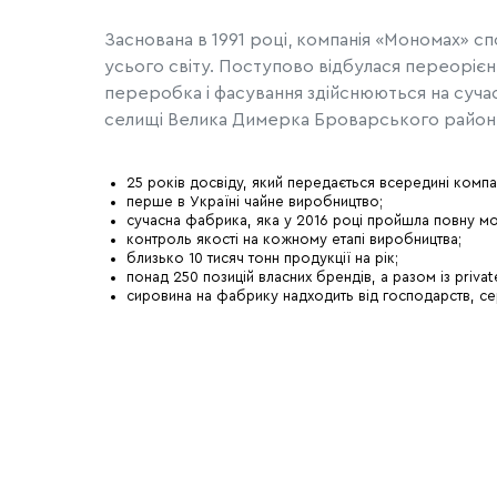
Заснована в 1991 році, компанія «Мономах» сп
усього світу. Поступово відбулася переорієн
переробка і фасування здійснюються на сучасн
селищі Велика Димерка Броварського район
25 років досвіду, який передається всередині компан
перше в Україні чайне виробництво
;
сучасна фабрика, яка у 2016 році пройшла повну мо
контроль якості на кожному етапі виробництва
;
близько 10 тисяч тонн продукції на рік
;
понад 250 позицій власних брендів, а разом із priva
сировина на фабрику надходить від господарств, сер