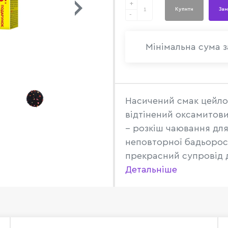
+
Купити
Зам
-
Мінімальна сума з
Насичений смак цейло
відтінений оксамитови
– розкіш чаювання дл
неповторної бадьорост
прекрасний супровід дл
Детальніше