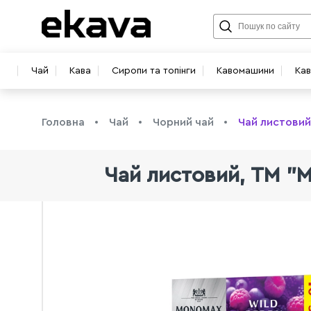
Чай
Кава
Сиропи та топінги
Кавомашини
Ка
Головна
Чай
Чорний чай
Чай листовий,
Чай листовий, TM "Мо
info@ekava.com.ua