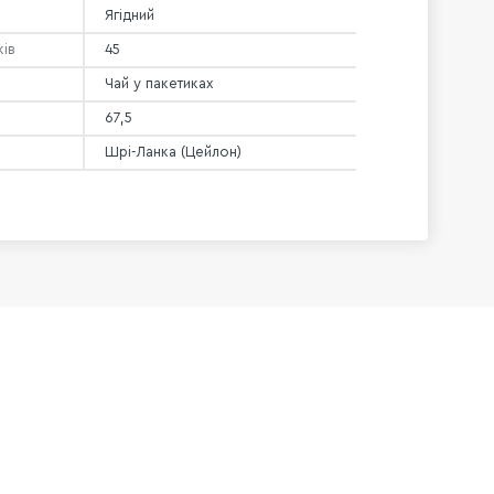
Ягідний
ків
45
Чай у пакетиках
67,5
Шрі-Ланка (Цейлон)