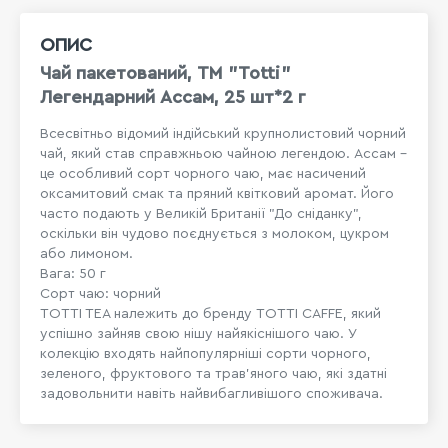
ОПИС
Чай пакетований, TM "Totti"
Легендарний Ассам, 25 шт*2 г
Всесвітньо відомий індійський крупнолистовий чорний
чай, який став справжньою чайною легендою. Ассам –
це особливий сорт чорного чаю, має насичений
оксамитовий смак та пряний квітковий аромат. Його
часто подають у Великій Британії "До сніданку",
оскільки він чудово поєднується з молоком, цукром
або лимоном.
Вага: 50 г
Сорт чаю: чорний
TOTTI TEA належить до бренду TOTTI CAFFE, який
успішно зайняв свою нішу найякіснішого чаю. У
колекцію входять найпопулярніші сорти чорного,
зеленого, фруктового та трав'яного чаю, які здатні
задовольнити навіть найвибагливішого споживача.