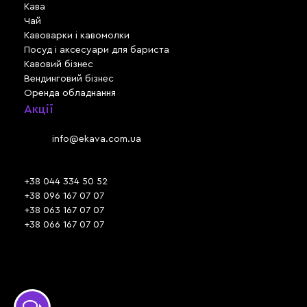
Кава
Чай
Кавоварки і кавомолки
Посуд і аксесуари для бариста
Кавовий бізнес
Вендинговий бізнес
Оренда обладнання
Акції
Львів, вул. Зелена, 301
Email:
info@ekava.com.ua
Skype: www.ekava.com.ua
+38 044 334 50 52
+38 096 167 07 07
+38 063 167 07 07
+38 066 167 07 07
Час роботи:
ПН - ПТ: 09:30 - 18:00
СБ - НД: вихідний