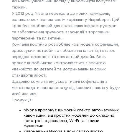
які мають унікальний досвід у виробництві побутової
техніки.
У 2012 році Nivona переїхала до нових приміщень,
залишаючись вірною своїм корінням у Нюрнберзі. Цей
крок був зроблений для поліпшення інфраструктури
та забезпечення зручності взаємодії з торговими
партнерами та клієнтами.
Компанія постійно розробляє нові моделі кофемашин,
враховуючи потреби та побажання клієнтів, і втілює
передові технології та елегантний дизайн. Весь
процес виробництва контролюється з великою
уважністю до деталей та дотриманням високих
стандартів якості.
Щоденно компанія випускає тисячі кофемашин з
метою надати нам насолоду від кавових напоїв у будь-
який час дня.
Продукція:
Nivona пропонує широкий спектр автоматичних
кавомашин, від простих моделей до складних
пристроїв з дисплеєм, Wi-Fi та іншими
функціями.
Кавомашини Nivona відомі своєю якістю,