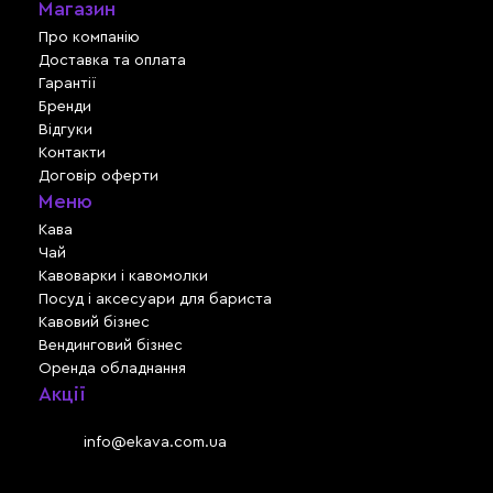
Магазин
Про компанію
Доставка та оплата
Гарантії
Бренди
Відгуки
Контакти
Договір оферти
Меню
Кава
Чай
Кавоварки і кавомолки
Посуд і аксесуари для бариста
Кавовий бізнес
Вендинговий бізнес
Оренда обладнання
Акції
Львів, вул. Зелена, 301
Email:
info@ekava.com.ua
Skype: www.ekava.com.ua