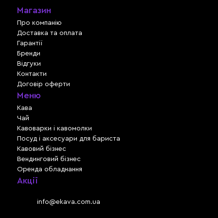
Магазин
Про компанію
Доставка та оплата
Гарантії
Бренди
Відгуки
Контакти
Договір оферти
Меню
Кава
Чай
Кавоварки і кавомолки
Посуд і аксесуари для бариста
Кавовий бізнес
Вендинговий бізнес
Оренда обладнання
Акції
Львів, вул. Зелена, 301
Email:
info@ekava.com.ua
Skype: www.ekava.com.ua