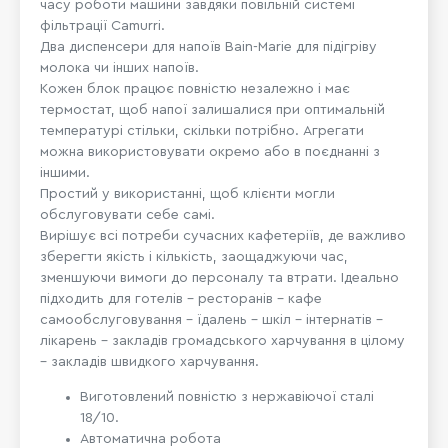
часу роботи машини завдяки повільній системі
фільтрації Camurri.
Два диспенсери для напоїв Bain-Marie для підігріву
молока чи інших напоїв.
Кожен блок працює повністю незалежно і має
термостат, щоб напої залишалися при оптимальній
температурі стільки, скільки потрібно. Агрегати
можна використовувати окремо або в поєднанні з
іншими.
Простий у використанні, щоб клієнти могли
обслуговувати себе самі.
Вирішує всі потреби сучасних кафетеріїв, де важливо
зберегти якість і кількість, заощаджуючи час,
зменшуючи вимоги до персоналу та втрати. Ідеально
підходить для готелів – ресторанів – кафе
самообслуговування – їдалень – шкіл – інтернатів –
лікарень – закладів громадського харчування в цілому
– закладів швидкого харчування.
Виготовлений повністю з нержавіючої сталі
18/10.
Автоматична робота