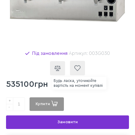
Під замовлення
Артикул: 003G030
Будь ласка, уточнюйте
535100грн
вартість на момент купівлі
+
Купити
-
Замовити