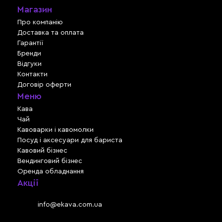
Магазин
Про компанію
Доставка та оплата
Гарантії
Бренди
Відгуки
Контакти
Договір оферти
Меню
Кава
Чай
Кавоварки і кавомолки
Посуд і аксесуари для бариста
Кавовий бізнес
Вендинговий бізнес
Оренда обладнання
Акції
Львів, вул. Зелена, 301
Email:
info@ekava.com.ua
Skype: www.ekava.com.ua