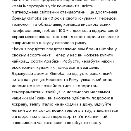
світі. 250 тонн щоденного виробництва, Більше 50-ти
країн імпортерів з усіх континентів, якість
підтверджена світовими стандартами - це досягнення
бренду Gimoka за 40 років свого існування. Передові
технології та обладнання, команда висококласних
професіоналів, любов і 100 - відсоткова віддача своїй
справі менше ніж за півстоліття перетворили невелике
підприємство в акулу світового ринку.
Ekava з гордістю представляємо вам бренд Gimoka у
своєму асортименті. Тепер у нас ви можете купити
найкращі сорти Арабіки і Робусти, незабутні мікси і
ексклюзивні купажі які прикрасять ваш день.
Вдихнувши аромат Gimoka, ви відчуєте запах, який
витає на вулицях Неаполя та Риму, унікальний смак
допоможе вам познайомитися з колоритом
темпераментних італійців. З допомогою маленької
чашечки цієї кави, ви зможете здійснити подорож в
яскраву, теплу Італію не виходячи з дому. Відчуйте
легкий дотик сонця, подих теплого вітру, відволічіться
від щоденних справ і перетворіть п'ятихвилинний
відпочинок з чашкою кави в незабутню сієсту!