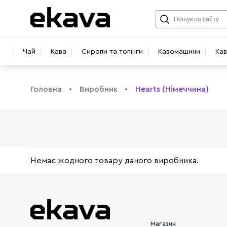
Чай
Кава
Сиропи та топінги
Кавомашини
Ка
Головна
Виробник
Hearts (Німеччина)
info@ekava.com.ua
Немає жодного товару даного виробника.
Магазин