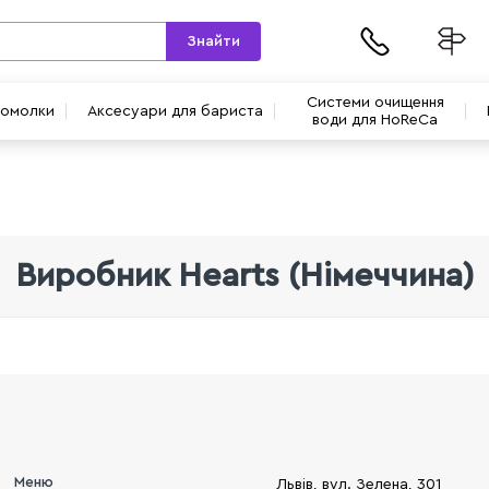
Знайти
Системи очищення
вомолки
Аксесуари для бариста
води для HoReCa
Виробник Hearts (Німеччина)
Меню
Львів, вул. Зелена, 301