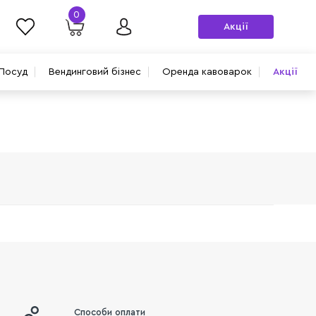
0
Акції
Посуд
Вендинговий бізнес
Оренда кавоварок
Акції
Способи оплати