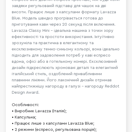
завдяки регульованій підставці для чашок на дві
висоти. Працює лише з капсулами формату Lavazza
Blue. Модель швидко прогрівається готова до
приготування кави через 20 секунд після включення.
Lavazza Classy Mini - ідеальна машина з точки зору
ефективності та простоти використання. Інтуїтивно
зрозуміла та практична в елегантному та
ексклюзивному темно-синьому кольорі, вона ідеально
підходить для задоволення потреб у каві еспресо
вдома, офісі або в готельному номері. Ексклюзивний
дизайн підкреслюють хромовані деталі та елегантний
італійський стиль, оздоблений привабливими
плавними лініями. Його лаконічний дизайн отримав
найпрестижнішу нагороду в галузі – нагороду Reddot
Design Award.
Особливості:

• Виробник Lavazza (Італія);

• Капсульна;

• Працює лише з капсулами Lavazza Blue;

• 2 режими (еспресо, регульована порція);
