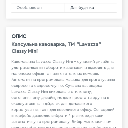
Особливості
Для будинка
ОПИС
Капсульна кавоварка, ТМ "Lavazza"
Classy Mini
Кавомашина Lavazza Classy Mini – сучасний дизайн та
ультракомпактні габарити кавомашини підходять для
маленьких офісів та навіть готельних номерів.
Автоматична програмована машина для приготування
еспресо та еспресо-лунго. Сучасна кавоварка
Lavazza Classy Mini виконана в стильному,
ергономічному дизайні, модель проста та зручна в
експлуатації та підійде як для домашнього
користування, так і для невеликого офісу. Сенсорний
інтерфейс дозволяє вибрати 4 різних види кави,
автоматичну та програмовану. Вибір між класичним
еспресо або довгим еспресо простіше, ніж будь-коли