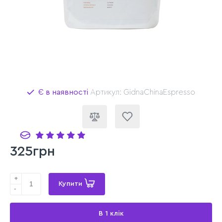
Є в наявності
Артикул: GidnaChinaEspresso
325грн
+
Купити
-
В 1 клік