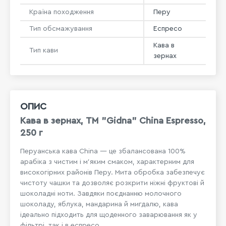
Країна походження
Перу
Тип обсмажування
Еспресо
Кава в
Тип кави
зернах
ОПИС
Кава в зeрнах, TM "Gidna" China Espresso,
250 г
Перуанська кава China — це збалансована 100%
арабіка з чистим і м’яким смаком, характерним для
високогірних районів Перу. Мита обробка забезпечує
чистоту чашки та дозволяє розкрити ніжні фруктові й
шоколадні ноти. Завдяки поєднанню молочного
шоколаду, яблука, мандарина й мигдалю, кава
ідеально підходить для щоденного заварювання як у
фільтрі, так і в еспресо.