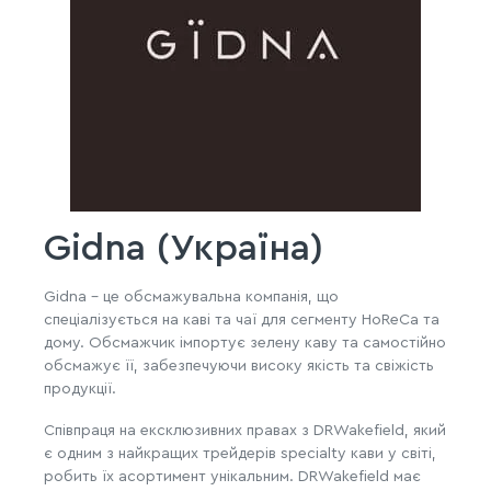
Gidna (Україна)
Gidna - це обсмажувальна компанія, що
спеціалізується на каві та чаї для сегменту HoReCa та
дому. Обсмажчик імпортує зелену каву та самостійно
обсмажує її, забезпечуючи високу якість та свіжість
продукції.
Співпраця на ексклюзивних правах з DRWakefield, який
є одним з найкращих трейдерів specialty кави у світі,
робить їх асортимент унікальним. DRWakefield має