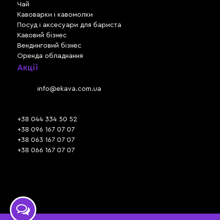
Чай
Кавоварки і кавомолки
Посуд і аксесуари для бариста
Кавовий бізнес
Вендинговий бізнес
Оренда обладнання
Акції
Львів, вул. Зелена, 301
Email:
info@ekava.com.ua
Skype: www.ekava.com.ua
+38 044 334 50 52
+38 096 167 07 07
+38 063 167 07 07
+38 066 167 07 07
Час роботи:
ПН - ПТ: 09:30 - 18:00
СБ - НД: вихідний