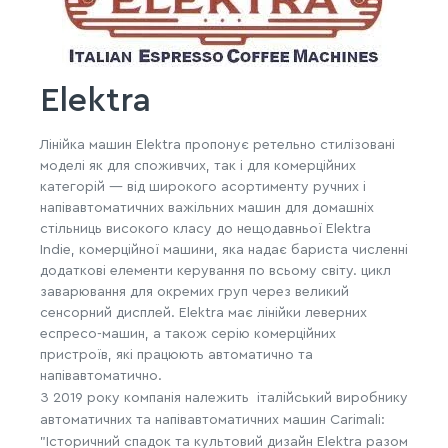
Elektra
Лінійка машин Elektra пропонує ретельно стилізовані
моделі як для споживчих, так і для комерційних
категорій — від широкого асортименту ручних і
напівавтоматичних важільних машин для домашніх
стільниць високого класу до нещодавньої Elektra
Indie, комерційної машини, яка надає бариста численні
додаткові елементи керування по всьому світу. цикл
заварювання для окремих груп через великий
сенсорний дисплей.
Elektra має лінійки леверних
еспресо-машин, а також серію комерційних
пристроїв, які працюють автоматично та
напівавтоматично.
З 2019 року компанія належить італійський виробнику
автоматичних та напівавтоматичних машин Carimali:
"Історичний спадок та культовий дизайн Elektra разом