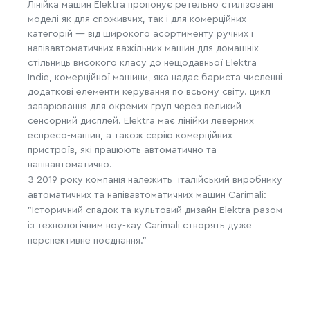
Лінійка машин Elektra пропонує ретельно стилізовані
моделі як для споживчих, так і для комерційних
категорій — від широкого асортименту ручних і
напівавтоматичних важільних машин для домашніх
стільниць високого класу до нещодавньої Elektra
Indie, комерційної машини, яка надає бариста численні
додаткові елементи керування по всьому світу. цикл
заварювання для окремих груп через великий
сенсорний дисплей.
Elektra має лінійки леверних
еспресо-машин, а також серію комерційних
пристроїв, які працюють автоматично та
напівавтоматично.
З 2019 року компанія належить італійський виробнику
автоматичних та напівавтоматичних машин Carimali:
"Історичний спадок та культовий дизайн Elektra разом
із технологічним ноу-хау Carimali створять дуже
перспективне поєднання."