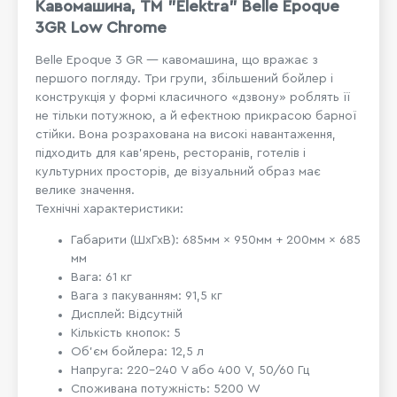
Кавомашина, ТМ "Elektra" Belle Epoque
3GR Low Chrome
Belle Epoque 3 GR — кавомашина, що вражає з
першого погляду. Три групи, збільшений бойлер і
конструкція у формі класичного «дзвону» роблять її
не тільки потужною, а й ефектною прикрасою барної
стійки. Вона розрахована на високі навантаження,
підходить для кав’ярень, ресторанів, готелів і
культурних просторів, де візуальний образ має
велике значення.
Технічні характеристики:
Габарити (ШхГхВ): 685мм × 950мм + 200мм × 685
мм
Вага: 61 кг
Вага з пакуванням: 91,5 кг
Дисплей: Відсутній
Кількість кнопок: 5
Об’єм бойлера: 12,5 л
Напруга: 220–240 V або 400 V, 50/60 Гц
Споживана потужність: 5200 W