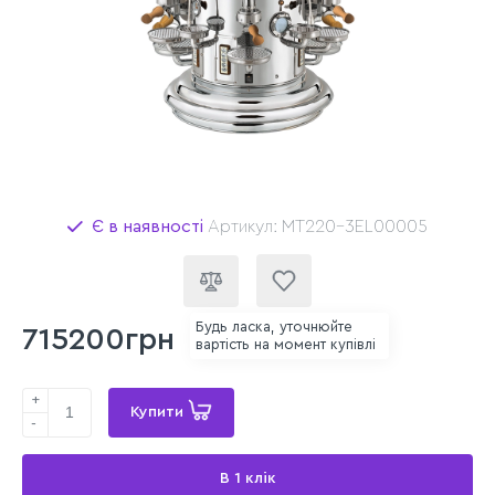
Є в наявності
Артикул: MT220-3EL00005
Будь ласка, уточнюйте
715200грн
вартість на момент купівлі
+
Купити
-
В 1 клік