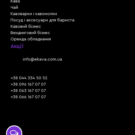
Кава
Чай
Кавоварки і кавомолки
Посуд і аксесуари для бариста
Кавовий бізнес
Вендинговий бізнес
Оренда обладнання
Акції
Львів, вул. Зелена, 301
Email:
info@ekava.com.ua
Skype: www.ekava.com.ua
+38 044 334 50 52
+38 096 167 07 07
+38 063 167 07 07
+38 066 167 07 07
Час роботи:
ПН - ПТ: 09:30 - 18:00
СБ - НД: вихідний