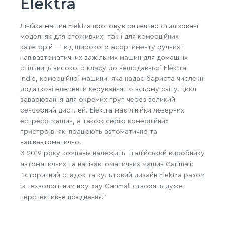
Elektra
Лінійка машин Elektra пропонує ретельно стилізовані
моделі як для споживчих, так і для комерційних
категорій — від широкого асортименту ручних і
напівавтоматичних важільних машин для домашніх
стільниць високого класу до нещодавньої Elektra
Indie, комерційної машини, яка надає бариста численні
додаткові елементи керування по всьому світу. цикл
заварювання для окремих груп через великий
сенсорний дисплей.
Elektra має лінійки леверних
еспресо-машин, а також серію комерційних
пристроїв, які працюють автоматично та
напівавтоматично.
З 2019 року компанія належить італійський виробнику
автоматичних та напівавтоматичних машин Carimali:
"Історичний спадок та культовий дизайн Elektra разом
із технологічним ноу-хау Carimali створять дуже
перспективне поєднання."