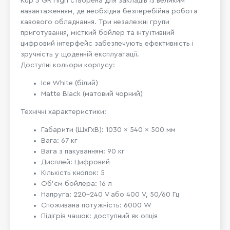
Kup 3 GR High створена для закладів із великим
навантаженням, де необхідна безперебійна робота
кавового обладнання. Три незалежні групи
приготування, місткий бойлер та інтуїтивний
цифровий інтерфейс забезпечують ефективність і
зручність у щоденній експлуатації.
Доступні кольори корпусу:
Ice White (білий)
Matte Black (матовий чорний)
Технічні характеристики:
Габарити (ШхГхВ): 1030 × 540 × 500 мм
Вага: 67 кг
Вага з пакуванням: 90 кг
Дисплей: Цифровий
Кількість кнопок: 5
Об’єм бойлера: 16 л
Напруга: 220–240 V або 400 V, 50/60 Гц
Споживана потужність: 6000 W
Підігрів чашок: доступний як опція