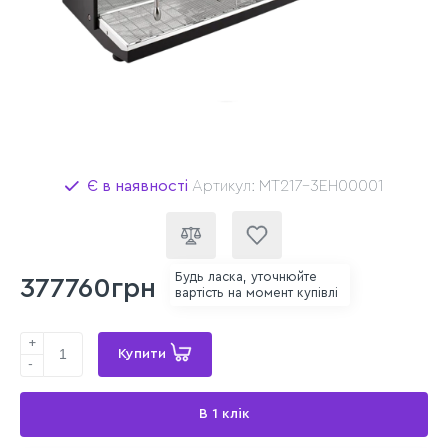
Є в наявності
Артикул: MT217-3EH00001
Будь ласка, уточнюйте
377760грн
вартість на момент купівлі
+
Купити
-
В 1 клік