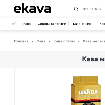
Чай
Кава
Сиропи та топінги
Кавомашини
Ка
Головна
Кава
Кава оптом
Кава мелен
Кава м
info@ekava.com.ua