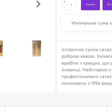
+
Купити
В 1
-
Мінімальна сума з
Історична суміш Lavaz
доброю кавою. Унікаль
арабіки з кращих, що 
Америці. Майстерно ст
професіоналами Lavazz
починаючи з 1956 року.