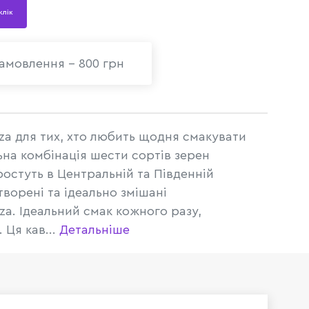
 клік
амовлення - 800 грн
za для тих, хто любить щодня смакувати
на комбінація шести сортів зерен
ростуть в Центральній та Південній
ворені та ідеально змішані
a. Ідеальний смак кожного разу,
 Ця кав...
Детальніше