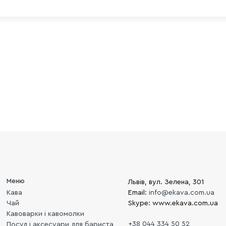
Меню
Львів, вул. Зелена, 301
Кава
Email:
info@ekava.com.ua
Чай
Skype: www.ekava.com.ua
Кавоварки і кавомолки
+38 044 334 50 52
Посуд і аксесуари для бариста