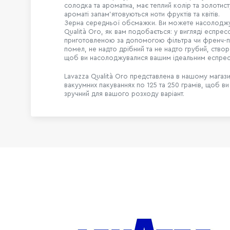
солодка та ароматна, має теплий колір та золотист
ароматі запам’ятовуються ноти фруктів та квітів.
Зерна середньої обсмажки. Ви можете насолоджу
Qualità Oro, як вам подобається: у вигляді еспре
приготовленою за допомогою фільтра чи френч-п
помел, не надто дрібний та не надто грубий, створ
щоб ви насолоджувалися вашим ідеальним еспре
Lavazza Qualità Oro представлена в нашому магази
вакуумних пакуваннях по 125 та 250 грамів, щоб в
зручний для вашого розходу варіант.