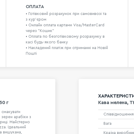
ОПЛАТА
• Готівковий розрахунок при самовивозі та
з кур’єром
• Онлайн оплата картами Visa/MasterCard
через "Кошик"
• Оплата по безготівковому розрахунку в
касі будь-якого банку
• Накладений платіж при отриманні на Новій
Пошті
ХАРАКТЕРИСТ
50 г
Кава мелена, ТМ
я смакувати
Співвідношення
 зерен арабіки з
ериці. Майстерно
Вага
zza. Ідеальний
а вишукана,
Країна виробни