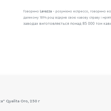
Говоримо
Lavazza
- розуміємо еспрессо, говоримо
ес
далекому 1894 році відкрив свою кавову справу і мріяти
заводах виготовляється понад 85 000 тон кави
" Qualita Oro, 250 г