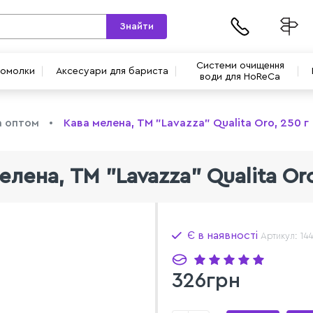
Знайти
Системи очищення
вомолки
Аксесуари для бариста
води для HoReCa
а оптом
Кава мелена, ТМ "Lavazza" Qualita Oro, 250 г
елена, ТМ "Lavazza" Qualita Oro
Є в наявності
Артикул: 14
326грн