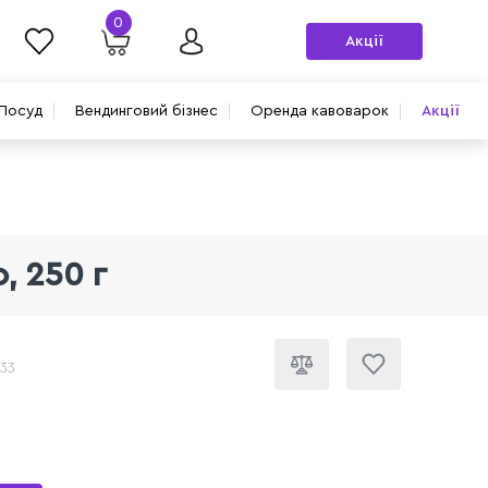
0
Акції
Посуд
Вендинговий бізнес
Оренда кавоварок
Акції
, 250 г
433