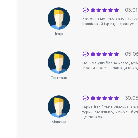
03.0
Замовив мелену каву Lavazza
Італійський бренд гарантує с
Ігор
05.0
Це моя улюблена кава! Дуже 
френч-пресі — завжди виходи
Світлана
30.0
Гарна італійська класика. С
турки. Можливо, комусь буде
доставкою!
Максим