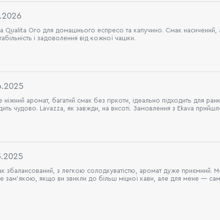
1.2026
 Qualita Oro для домашнього еспресо та капучино. Смак насичений, ар
табільність і задоволення від кожної чашки.
6.2025
ніжний аромат, багатий смак без гіркоти, ідеально підходить для ран
ть чудово. Lavazza, як завжди, на висоті. Замовлення з Ekava прийшл
5.2025
мак збалансований, з легкою солодкуватістю, аромат дуже приємний. Ме
 зам’якою, якщо ви звикли до більш міцної кави, але для мене — саме