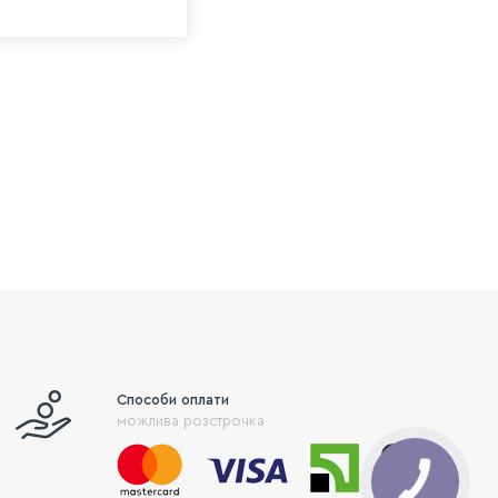
Способи оплати
можлива розстрочка