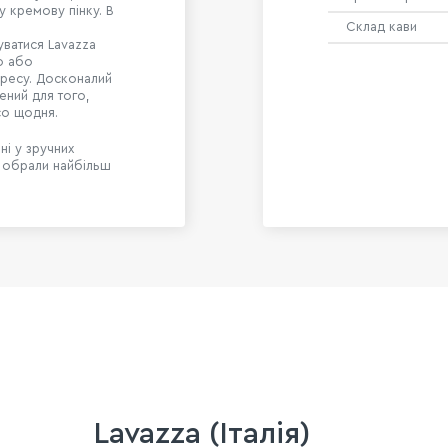
у кремову пінку. В
Склад кави
ватися Lavazza
со або
ресу. Досконалий
ений для того,
со щодня.
ні у зручних
и обрали найбільш
Lavazza (Італія)