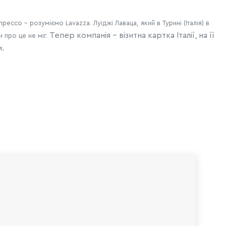
прессо
- розуміємо
Lavazza
.
Луіджі Лаваца, який в Турині (Італія) в
Тепер компанія - візитна картка Італії, на її
 про це не міг.
.