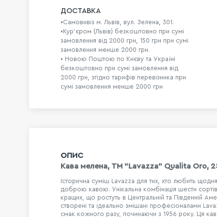
ДОСТАВКА
•Самовивіз м. Львів, вул. Зелена, 301.
•Кур'єром (Львів) безкоштовно при сумі
замовлення від 2000 грн, 150 грн при сумі
замовлення менше 2000 грн.
• Новою Поштою по Києву та Україні
безкоштовно при сумі замовлення від
2000 грн, згідно тарифів перевізника при
сумі замовлення менше 2000 грн
ОПИС
Кава мелена, ТМ "Lavazza" Qualita Oro, 2
Історична суміш Lavazza для тих, хто любить щодн
доброю кавою. Унікальна комбінація шести сортів
кращих, що ростуть в Центральній та Південній Ам
створені та ідеально змішані професіоналами Lava
смак кожного разу, починаючи з 1956 року. Ця кав