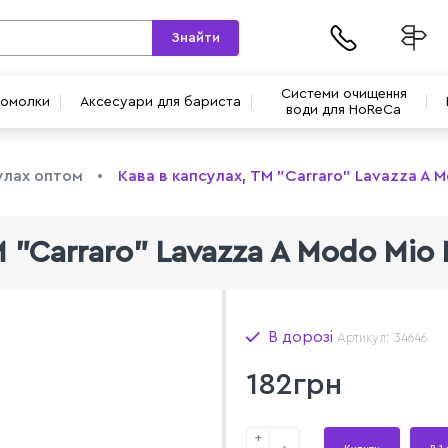
Знайти
Системи очищення
вомолки
Аксесуари для бариста
води для HoReCa
улах оптом
Кава в капсулах, TM "Carraro" Lavazza A M
 "Carraro" Lavazza A Modo Mio 
В дорозі
Артикул: 34646
182грн
+