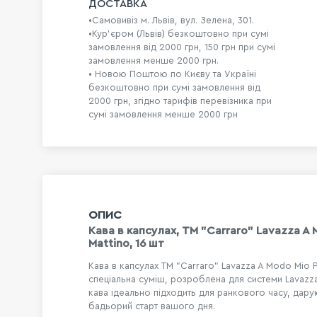
ДОСТАВКА
•Самовивіз м. Львів, вул. Зелена, 301.
•Кур'єром (Львів) безкоштовно при сумі
замовлення від 2000 грн, 150 грн при сумі
замовлення менше 2000 грн.
• Новою Поштою по Києву та Україні
безкоштовно при сумі замовлення від
2000 грн, згідно тарифів перевізника при
сумі замовлення менше 2000 грн
ОПИС
Кава в капсулах, TM "Carraro" Lavazza A 
Mattino, 16 шт
Кава в капсулах TM "Carraro" Lavazza A Modo Mio P
спеціальна суміш, розроблена для системи Lavazz
кава ідеально підходить для ранкового часу, дар
бадьорий старт вашого дня.