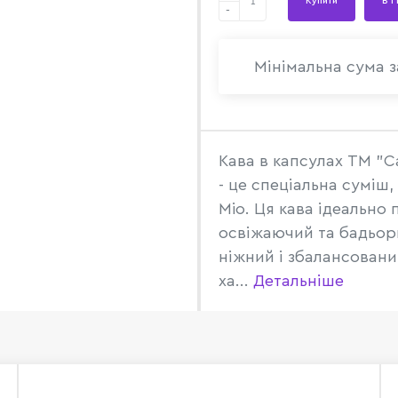
Купити
В 1
-
Мінімальна сума з
Кава в капсулах TM "C
- це спеціальна суміш
Mio. Ця кава ідеально
освіжаючий та бадьори
ніжний і збалансовани
ха...
Детальніше