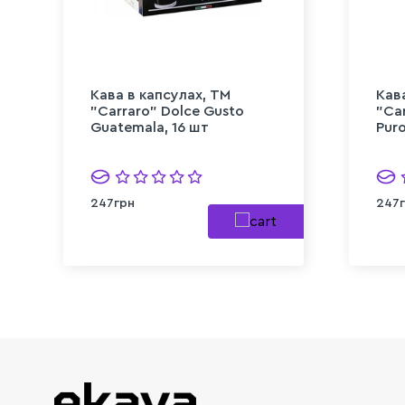
Кава в капсулах, TM
Кав
"Carraro" Dolce Gusto
"Ca
Guatemala, 16 шт
Puro
247грн
247