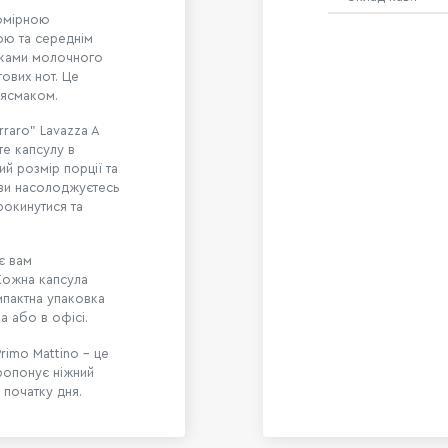
помірною
ою та середнім
інками молочного
ових нот. Це
лясмаком.
raro" Lavazza A
те капсулу в
й розмір порції та
в ви насолоджуєтесь
рокинутися та
є вам
Кожна капсула
мпактна упаковка
а або в офісі.
rimo Mattino - це
ропонує ніжний
 початку дня.