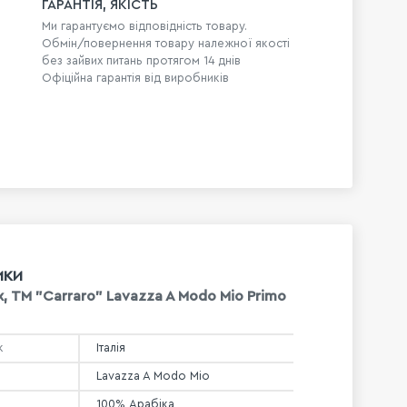
ГАРАНТІЯ, ЯКІСТЬ
Ми гарантуємо відповідність товару.
Обмін/повернення товару належної якості
без зайвих питань протягом 14 днів
Офіційна гарантія від виробників
ИКИ
х, TM "Carraro" Lavazza A Modo Mio Primo
к
Італія
Lavazza A Modo Mio
100% Арабіка