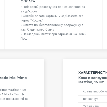
ОПЛАТА
• Готівковий розрахунок при самовивозі та
з кур’єром
• Онлайн оплата картами Visa/MasterCard
через "Кошик"
• Оплата по безготівковому розрахунку в
касі будь-якого банку
• Накладений платіж при отриманні на Новій
Пошті
ХАРАКТЕРИСТ
Modo Mio Primo
Кава в капсула
Mattino, 16 шт
rimo Mattino - це
Країна виробни
a A Modo Mio. Ця
уючи освіжаючий та
Тип капсул
Склад кави