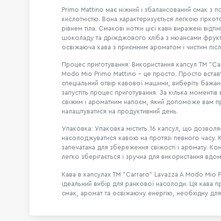
Primo Mattino має ніжний і збалансований смак з 
кислотністю. Вона характеризується легкою гіркот
рівнем тіла. Смакові нотки цієї кави виражені відт
шоколаду та дріжджового хліба з нюансами фрукт
освіжаюча кава з приємним ароматом і чистим піс
Процес приготування: Використання капсул TM "Car
Modo Mio Primo Mattino - це просто. Просто встав
спеціальний отвір кавової машини, виберіть бажани
запустіть процес приготування. За кілька моменті
свіжим і ароматним напоєм, який допоможе вам п
налаштуватися на продуктивний день.
Упаковка: Упаковка містить 16 капсул, що дозволя
насолоджуватися кавою на протязі певного часу. 
запечатана для збереження свіжості і аромату. Ко
легко зберігається і зручна для використання вдом
Кава в капсулах TM "Carraro" Lavazza A Modo Mio P
ідеальний вибір для ранкової насолоди. Ця кава п
смак, аромат та освіжаючу енергію, необхідну для