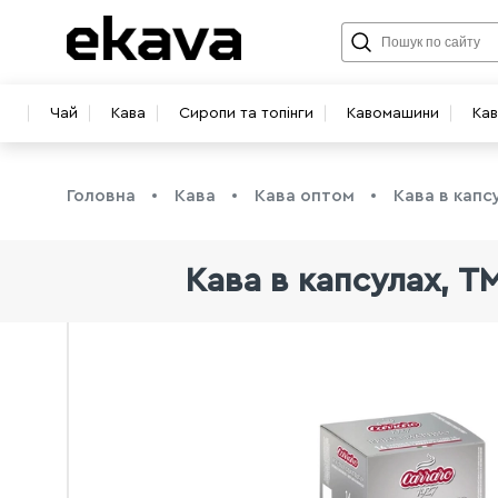
Чай
Кава
Сиропи та топінги
Кавомашини
Ка
Головна
Кава
Кава оптом
Кава в капс
Кава в капсулах, TM
info@ekava.com.ua