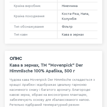
Країна виробник
Німеччина
Коста-Ріка, Напа,
Країна походження
Колумбія
Тип обсмажування
Фільтр
Тип кави
Кава в зернах
ОПИС
Кава в зернах, TM "Movenpick" Der
Himmlische 100% Арабіка, 500 г
Чудова кава Movenpick Der Himmlische складається з
кращої Арабіки і відображає ідеальну гармонію
насиченого смаку і багатого аромату. Благородні
кавові зерна, зібрані на високогірних плантаціях,
забезпечують основу для збалансованого напою.
Ретельно підібраний температурний режим