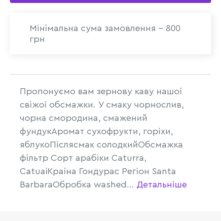
Мінімальна сума замовлення - 800
грн
Пропонуємо вам зернову каву нашої
свіжої обсмажки. У смаку чорнослив,
чорна смородина, смажений
фундукАромат cухофрукти, горіхи,
яблукоПіслясмак солодкийОбсмажка
фільтр Сорт арабіки Caturra,
CatuaiКраїна Гондурас Регіон Santa
BarbaraОбробка washed...
Детальніше