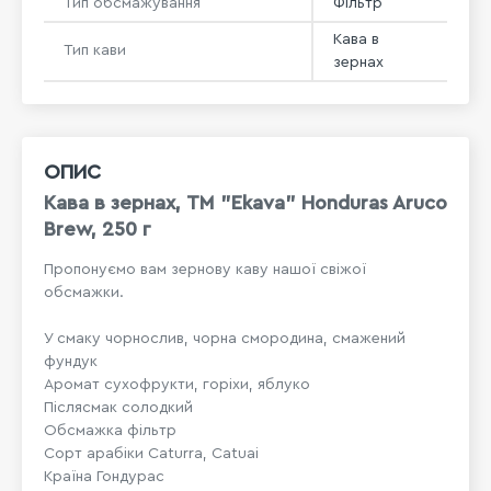
Тип обсмажування
Фільтр
Кава в
Тип кави
зернах
ОПИС
Кава в зернах, ТМ "Ekava" Honduras Aruco
Brew, 250 г
Пропонуємо вам зернову каву нашої свіжої
обсмажки.
У смаку чорнослив, чорна смородина, смажений
фундук
Аромат cухофрукти, горіхи, яблуко
Післясмак солодкий
Обсмажка фільтр
Сорт арабіки Caturra, Catuai
Країна Гондурас