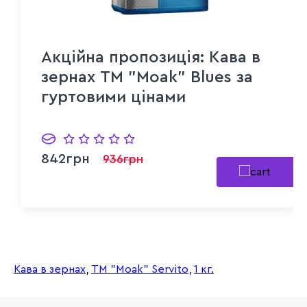
Акційна пропозиція: Кава в
зернах ТМ "Moak" Blues за
гуртовими цінами
842грн
936грн
Кава в зернах
,
ТМ "Moak" Servito
,
1 кг.