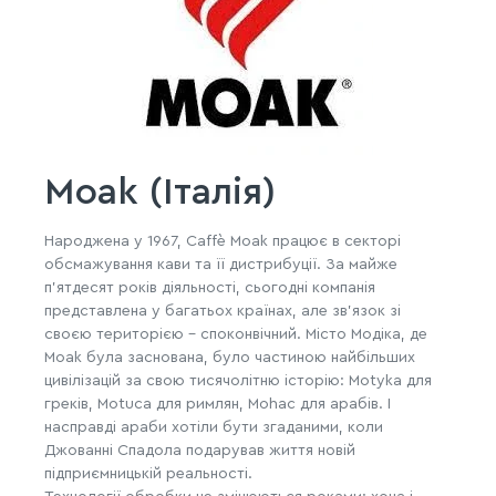
Moak (Італія)
Народжена у 1967, Caffè Moak працює в секторі
обсмажування кави та її дистрибуції. За майже
п'ятдесят років діяльності, сьогодні компанія
представлена у багатьох країнах, але зв'язок зі
своєю територією – споконвічний. Місто Модіка, де
Moak була заснована, було частиною найбільших
цивілізацій за свою тисячолітню історію: Motyka для
греків, Motuca для римлян, Mohac для арабів. І
насправді араби хотіли бути згаданими, коли
Джованні Спадола подарував життя новій
підприємницькій реальності.