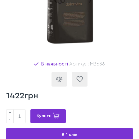
В наявності
Артикул: M3636
1422грн
+
Купити
-
В 1 клік