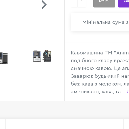
Купити
Зам
-
Мінімальна сума з
Кавомашина ТМ "Animo
подібного класу враж
смачною кавою. Це ап
Заварює будь-який нап
без: кава з молоком, л
американо, кава, га...