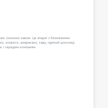
ково смачною кавою. Ц
е апарат з безмежними
ино, еспресо, американо, кава, гарячий шоколад
к і середнім компаніям.