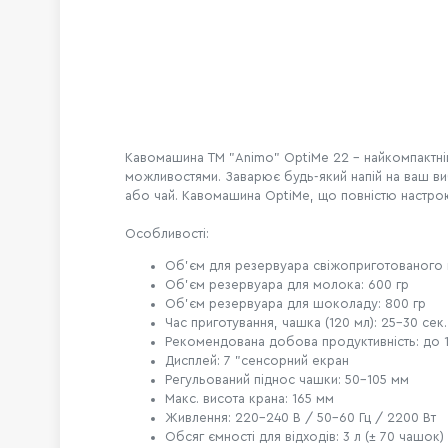
Кавомашина ТМ "Animo" OptiMe 22 - н
айкомпактні
можливостями. Заварює будь-який напій на ваш ви
або чай. Кавомашина OptiMe, що повністю настроює
Особливості:
Об’єм для резервуара свіжоприготованого к
Об’єм резервуара для молока: 600 гр
Об’єм резервуара для шоколаду: 800 гр
Час приготування, чашка (120 мл): 25-30 сек.
Рекомендована добова продуктивність: до 1
Дисплей: 7 "сенсорний екран
Регульований піднос чашки: 50-105 мм
Макс. висота крана: 165 мм
Живлення: 220-240 В / 50-60 Гц / 2200 Вт
Обсяг ємності для відходів: 3 л (± 70 чашок)