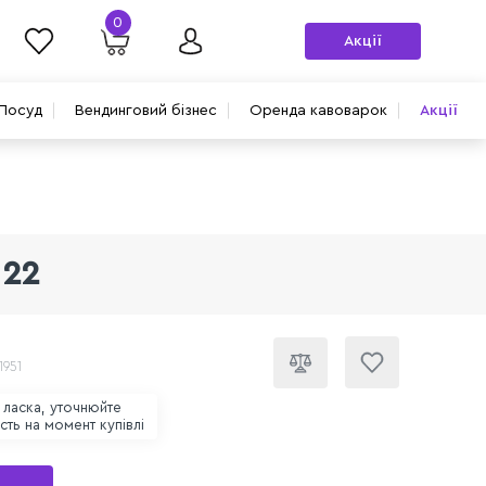
0
Акції
Посуд
Вендинговий бізнес
Оренда кавоварок
Акції
 22
1951
 ласка, уточнюйте
ість на момент купівлі