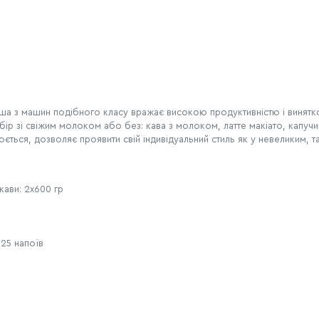
ша з машин подібного класу вражає високою продуктивністю і винят
бір зі свіжим молоком або без: кава з молоком, латте макіато, капуч
ться, дозволяє проявити свій індивідуальний стиль як у невеликим, та
ави: 2х600 гр
25 напоїв