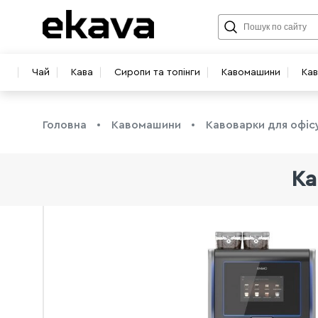
Чай
Кава
Сиропи та топінги
Кавомашини
Ка
Головна
Кавомашини
Кавоварки для офіс
Ка
info@ekava.com.ua