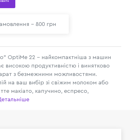
овити
амовлення - 800 грн
" OptiMe 22 - найкомпактніша з машин
ає високою продуктивністю і винятково
арат з безмежними можливостями.
ій на ваш вибір зі свіжим молоком або
атте макіато, капучино, еспресо,
Детальніше