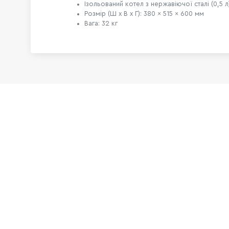
Ізольований котел з нержавіючої сталі (0,5 л
Розмір (Ш х В х Г): 380 × 515 × 600 мм
Вага: 32 кг