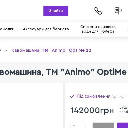
Знайти
Системи очищення
вомолки
Аксесуари для бариста
води для HoReCa
у
Кавомашина, ТМ "Animo" OptiMe 22
вомашина, ТМ "Animo" OptiMe
Під замовлення
Артикул: 
Будь
142000грн
варт
+