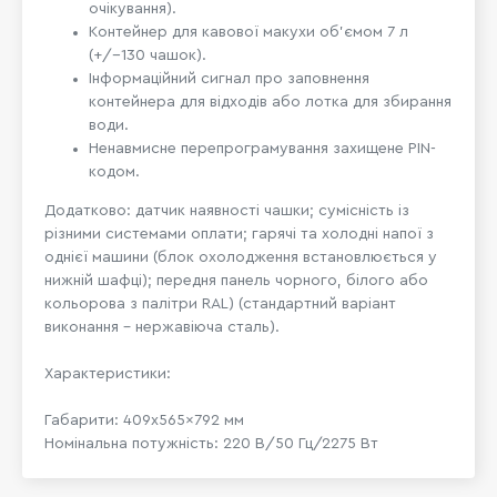
очікування).
Контейнер для кавової макухи об'ємом 7 л
(+/-130 чашок).
Інформаційний сигнал про заповнення
контейнера для відходів або лотка для збирання
води.
Ненавмисне перепрограмування захищене PIN-
кодом.
Додатково: датчик наявності чашки; сумісність із
різними системами оплати; гарячі та холодні напої з
однієї машини (блок охолодження встановлюється у
нижній шафці); передня панель чорного, білого або
кольорова з палітри RAL) (стандартний варіант
виконання - нержавіюча сталь).
Характеристики:
Габарити: 409x565x792 мм
Номінальна потужність: 220 В/50 Гц/2275 Вт