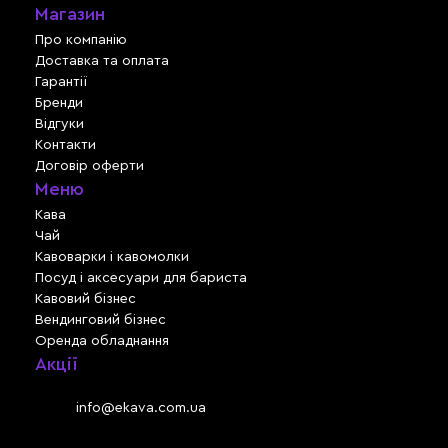
Магазин
Про компанію
Доставка та оплата
Гарантії
Бренди
Відгуки
Контакти
Договір оферти
Меню
Кава
Чай
Кавоварки і кавомолки
Посуд і аксесуари для бариста
Кавовий бізнес
Вендинговий бізнес
Оренда обладнання
Акції
Львів, вул. Зелена, 301
Email:
info@ekava.com.ua
Skype: www.ekava.com.ua