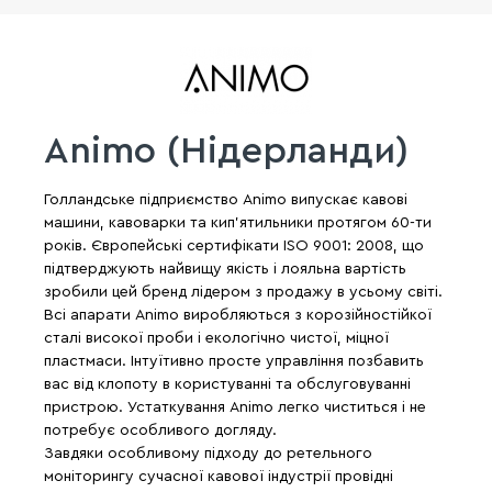
Animo (Нідерланди)
Голландське підприємство Animo випускає кавові
машини, кавоварки та кип'ятильники протягом 60-ти
років. Європейські сертифікати ISO 9001: 2008, що
підтверджують найвищу якість і лояльна вартість
зробили цей бренд лідером з продажу в усьому світі.
Всі апарати Animo виробляються з корозійностійкої
сталі високої проби і екологічно чистої, міцної
пластмаси. Інтуїтивно просте управління позбавить
вас від клопоту в користуванні та обслуговуванні
пристрою. Устаткування Animo легко чиститься і не
потребує особливого догляду.
Завдяки особливому підходу до ретельного
моніторингу сучасної кавової індустрії провідні