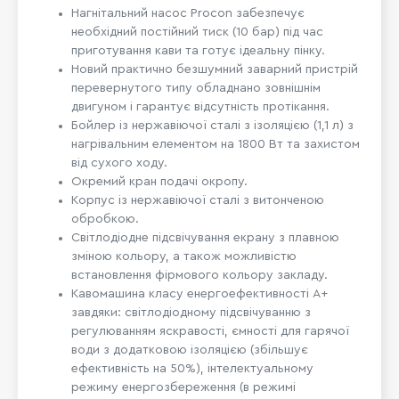
Нагнітальний насос Procon забезпечує
необхідний постійний тиск (10 бар) під час
приготування кави та готує ідеальну пінку.
Новий практично безшумний заварний пристрій
перевернутого типу обладнано зовнішнім
двигуном і гарантує відсутність протікання.
Бойлер із нержавіючої сталі з ізоляцією (1,1 л) з
нагрівальним елементом на 1800 Вт та захистом
від сухого ходу.
Окремий кран подачі окропу.
Корпус із нержавіючої сталі з витонченою
обробкою.
Світлодіодне підсвічування екрану з плавною
зміною кольору, а також можливістю
встановлення фірмового кольору закладу.
Кавомашина класу енергоефективності А+
завдяки: світлодіодному підсвічуванню з
регулюванням яскравості, ємності для гарячої
води з додатковою ізоляцією (збільшує
ефективність на 50%), інтелектуальному
режиму енергозбереження (в режимі