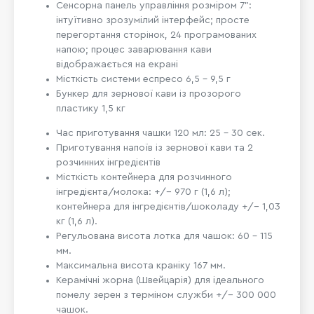
Сенсорна панель управління розміром 7":
інтуїтивно зрозумілий інтерфейс; просте
перегортання сторінок, 24 програмованих
напою; процес заварювання кави
відображається на екрані
Місткість системи еспресо 6,5 - 9,5 г
Бункер для зернової кави із прозорого
пластику 1,5 кг
Час приготування чашки 120 мл: 25 – 30 сек.
Приготування напоїв із зернової кави та 2
розчинних інгредієнтів
Місткість контейнера для розчинного
інгредієнта/молока: +/- 970 г (1,6 л);
контейнера для інгредієнтів/шоколаду +/- 1,03
кг (1,6 л).
Регульована висота лотка для чашок: 60 – 115
мм.
Максимальна висота краніку 167 мм.
Керамічні жорна (Швейцарія) для ідеального
помелу зерен з терміном служби +/- 300 000
чашок.