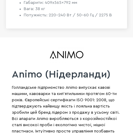
Габарити: 409x565x792 мм
Вага: 38 кг
Потужність: 220-240 Вт / 50-60 Гц / 2275 В
Animo (Нідерланди)
Голландське підприємство Animo випускає кавові
машини, кавоварки та кип'ятильники протягом 60-ти
років. Європейські сертифікати ISO 9001: 2008, що
підтверджують найвищу якість і лояльна вартість
зробили цей бренд лідером з продажу в усьому світі.
Всі апарати Animo виробляються з корозійностійкої
сталі високої проби і екологічно чистої, міцної
пластмаси. Інтуїтивно просте управління позбавить