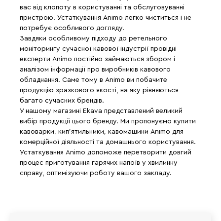
вас від клопоту в користуванні та обслуговуванні
пристрою. Устаткування Animo легко чиститься і не
потребує особливого догляду.
Завдяки особливому підходу до ретельного
моніторингу сучасної кавової індустрії провідні
експерти Animo постійно займаються збором і
аналізом інформації про виробників кавового
обладнання. Саме тому в Animo ви побачите
продукцію зразкового якості, на яку рівняються
багато сучасних брендів.
У нашому магазині Ekava представлений великий
вибір продукції цього бренду. Ми пропонуємо купити
кавоварки, кип'ятильники, кавомашини Animo для
комерційної діяльності та домашнього користування.
Устаткування Animo допоможе перетворити довгий
процес приготування гарячих напоїв у хвилинну
справу, оптимізуючи роботу вашого закладу.