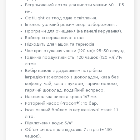
Регульований лоток для висоти чашки: 60 – 115
мм.
OptiLight світлодіодне освітлення.
Інтелектуальний режим енергозбереження.
Програми для очищення (на панелі керування).
Бойлер із нержавіючої сталі.
Підходить для чашок та термосів.
Час приготування чашки (120 мл): 25-30 секунд.
Годинна продуктивність: 120 чашок (120 мл)/14
літрів.
Вибір напоїв з додаванням потрібних
інгредієнтів: еспресо з шоколадом, кава без
кофеїну, чай, кава з цукром, гаряче молоко,
гарячий шоколад, подвійний еспресо.
Максимальна висота крана 167 мм.
Роторний насос (Procon®): 10 бар.
Ізольований бойлер із нержавіючої сталі: 1.1
літр.
Підключення води: 3/4"
Об'єм ємності для відходів: 7 літрів (± 130
чашок).