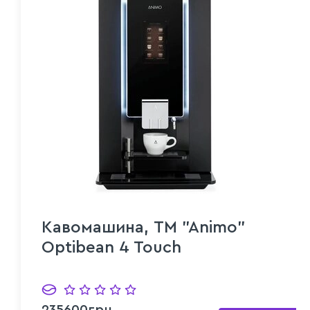
Кавомашина, TM "Animo"
Optibean 4 Touch
235600грн