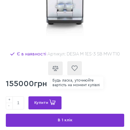
Є в наявності
Артикул: DESIA M 1ES-3 SB MW T10
Будь ласка, уточнюйте
155000грн
вартість на момент купівлі
+
Купити
-
В 1 клік