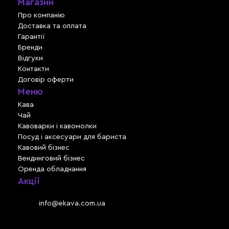
Магазин
Про компанію
Доставка та оплата
Гарантії
Бренди
Відгуки
Контакти
Договір оферти
Меню
Кава
Чай
Кавоварки і кавомолки
Посуд і аксесуари для бариста
Кавовий бізнес
Вендинговий бізнес
Оренда обладнання
Акції
Львів, вул. Зелена, 301
Email:
info@ekava.com.ua
Skype: www.ekava.com.ua