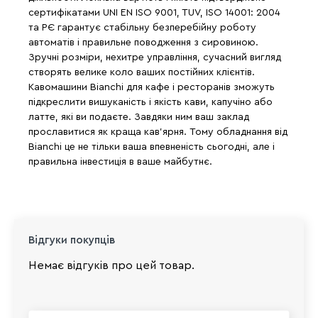
сертифікатами UNI EN ISO 9001, TUV, ISO 14001: 2004
та РЄ гарантує стабільну безперебійну роботу
автоматів і правильне поводження з сировиною.
Зручні розміри, нехитре управління, сучасний вигляд
створять велике коло ваших постійних клієнтів.
Кавомашини Bianchi для кафе і ресторанів зможуть
підкреслити вишуканість і якість кави, капучіно або
латте, які ви подаєте. Завдяки ним ваш заклад
прославитися як краща кав'ярня. Тому обладнання від
Bianchi це не тільки ваша впевненість сьогодні, але і
правильна інвестиція в ваше майбутнє.
Відгуки покупців
Немає відгуків про цей товар.