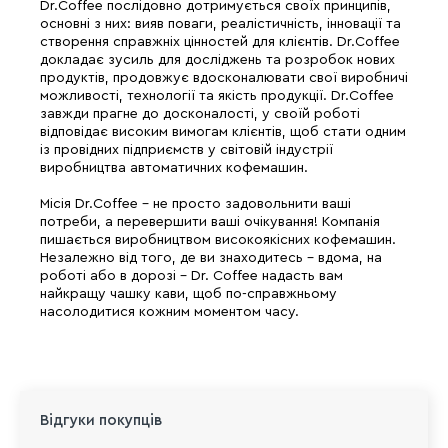
Dr.Coffee послідовно дотримується своїх принципів,
основні з них: вияв поваги, реалістичність, інновації та
створення справжніх цінностей для клієнтів. Dr.Coffee
докладає зусиль для досліджень та розробок нових
продуктів, продовжує вдосконалювати свої виробничі
можливості, технології та якість продукції. Dr.Coffee
завжди прагне до досконалості, у своїй роботі
відповідає високим вимогам клієнтів, щоб стати одним
із провідних підприємств у світовій індустрії
виробництва автоматичних кофемашин.
Місія Dr.Coffee - не просто задовольнити ваші
потреби, а перевершити ваші очікування! Компанія
пишається виробництвом високоякісних кофемашин.
Незалежно від того, де ви знаходитесь - вдома, на
роботі або в дорозі - Dr. Coffee надасть вам
найкращу чашку кави, щоб по-справжньому
насолодитися кожним моментом часу.
Відгуки покупців