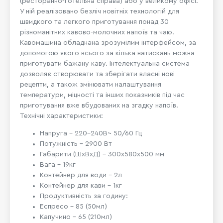
(ресторанно-готельна справа) або у великому офісі.
У ній реалізовано безліч новітніх технологій для
швидкого та легкого приготування понад 30
різноманітних кавово-молочних напоїв та чаю.
Кавомашина обладнана зрозумілим інтерфейсом, за
допомогою якого всього за кілька натискань можна
приготувати бажану каву. Інтелектуальна система
дозволяє створювати та зберігати власні нові
рецепти, а також змінювати налаштування
температури, міцності та інших показників під час
приготування вже вбудованих на згадку напоїв.
Технічні характеристики:
Напруга - 220-240В~ 50/60 Гц
Потужність - 2900 Вт
Габарити (ШхВхД) - 300х580х500 мм
Вага - 19кг
Контейнер для води - 2л
Контейнер для кави - 1кг
Продуктивність за годину:
Еспресо – 85 (50мл)
Капучино – 65 (210мл)