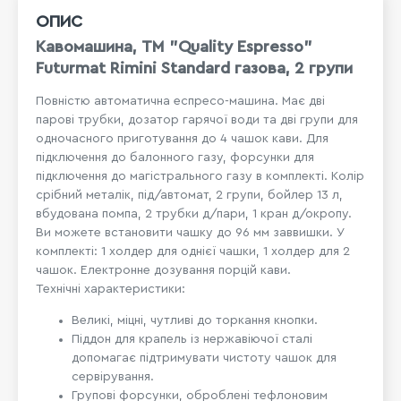
ОПИС
Кавомашина, TM "Quality Espresso"
Futurmat Rimini Standard газова, 2 групи
Повністю автоматична еспресо-машина. Має дві
парові трубки, дозатор гарячої води та дві групи для
одночасного приготування до 4 чашок кави. Для
підключення до балонного газу, форсунки для
підключення до магістрального газу в комплекті. Колір
срібний металік, під/автомат, 2 групи, бойлер 13 л,
вбудована помпа, 2 трубки д/пари, 1 кран д/окропу.
Ви можете встановити чашку до 96 мм заввишки. У
комплекті: 1 холдер для однієї чашки, 1 холдер для 2
чашок. Електронне дозування порцій кави.
Технічні характеристики:
Великі, міцні, чутливі до торкання кнопки.
Піддон для крапель із нержавіючої сталі
допомагає підтримувати чистоту чашок для
сервірування.
Групові форсунки, оброблені тефлоновим