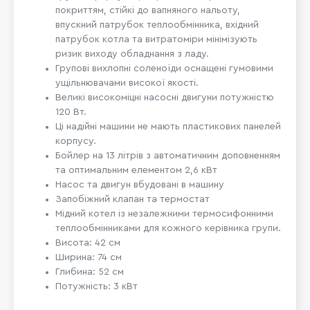
покриттям, стійкі до вапняного нальоту,
впускний патрубок теплообмінника, вхідний
патрубок котла та витратоміри мінімізують
ризик виходу обладнання з ладу.
Групові вихлопні соленоїди оснащені гумовими
ущільнювачами високої якості.
Великі високоміцні насосні двигуни потужністю
120 Вт.
Ці надійні машини не мають пластикових панелей
корпусу.
Бойлер на 13 літрів з автоматичним доповненням
та оптимальним елементом 2,6 кВт
Насос та двигун вбудовані в машину
Запобіжний клапан та термостат
Мідний котел із незалежними термосифонними
теплообмінниками для кожного керівника групи.
Висота: 42 см
Ширина: 74 см
Глибина: 52 см
Потужність: 3 кВт