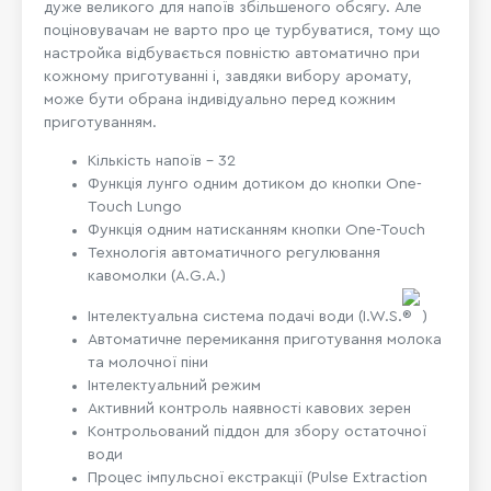
дуже великого для напоїв збільшеного обсягу. Але
поціновувачам не варто про це турбуватися, тому що
настройка відбувається повністю автоматично при
кожному приготуванні і, завдяки вибору аромату,
може бути обрана індивідуально перед кожним
приготуванням.
Кількість напоїв – 32
Функція лунго одним дотиком до кнопки One-
Touch Lungo
Функція одним натисканням кнопки One-Touch
Технологія автоматичного регулювання
кавомолки (A.G.A.)
Інтелектуальна система подачі води (I.W.S.
)
Автоматичне перемикання приготування молока
та молочної піни
Інтелектуальний режим
Активний контроль наявності кавових зерен
Контрольований піддон для збору остаточної
води
Процес імпульсної екстракції (Pulse Extraction