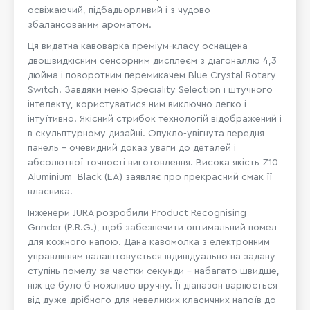
освіжаючий, підбадьорливий і з чудово
збалансованим ароматом.
Ця видатна кавоварка преміум-класу оснащена
двошвидкісним сенсорним дисплеєм з діагоналлю 4,3
дюйма і поворотним перемикачем Blue Crystal Rotary
Switch. Завдяки меню Speciality Selection і штучного
інтелекту, користуватися ним виключно легко і
інтуїтивно. Якісний стрибок технологій відображений і
в скульптурному дизайні. Опукло-увігнута передня
панель - очевидний доказ уваги до деталей і
абсолютної точності виготовлення. Висока якість Z10
Aluminium Black (EA) заявляє про прекрасний смак її
власника.
Інженери JURA розробили Product Recognising
Grinder (P.R.G.), щоб забезпечити оптимальний помел
для кожного напою. Дана кавомолка з електронним
управлінням налаштовується індивідуально на задану
ступінь помелу за частки секунди - набагато швидше,
ніж це було б можливо вручну. Її діапазон варіюється
від дуже дрібного для невеликих класичних напоїв до