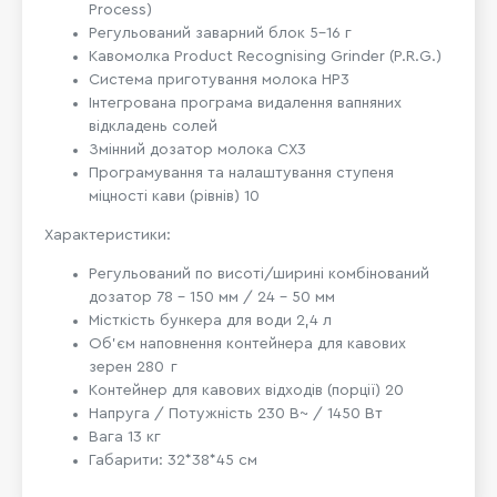
Process)
Регульований заварний блок 5-16 г
Кавомолка Product Recognising Grinder (P.R.G.)
Система приготування молока HP3
Інтегрована програма видалення вапняних
відкладень солей
Змінний дозатор молока CX3
Програмування та налаштування ступеня
міцності кави (рівнів) 10
Характеристики:
Регульований по висоті/ширині комбінований
дозатор
78 – 150 мм / 24 – 50 мм
Місткість бункера для води
2,4 л
Об'єм наповнення контейнера для кавових
зерен 280 г
Контейнер для кавових відходів (порції) 20
Напруга / Потужність
230 В~ / 1450 Вт
Вага 13 кг
Габарити: 32*38*45 см