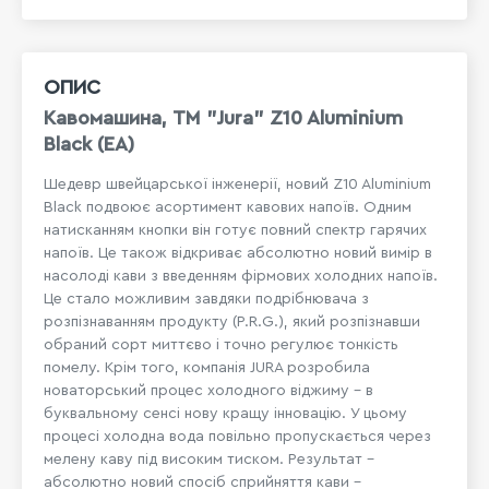
ОПИС
Кавомашина, TM "Jura" Z10 Aluminium
Black (EA)
Шедевр швейцарської інженерії, новий Z10 Aluminium
Black подвоює асортимент кавових напоїв. Одним
натисканням кнопки він готує повний спектр гарячих
напоїв. Це також відкриває абсолютно новий вимір в
насолоді кави з введенням фірмових холодних напоїв.
Це стало можливим завдяки подрібнювача з
розпізнаванням продукту (P.R.G.), який розпізнавши
обраний сорт миттєво і точно регулює тонкість
помелу.
Крім того, компанія JURA розробила
новаторський процес холодного віджиму - в
буквальному сенсі нову кращу інновацію. У цьому
процесі холодна вода повільно пропускається через
мелену каву під високим тиском. Результат -
абсолютно новий спосіб сприйняття кави -