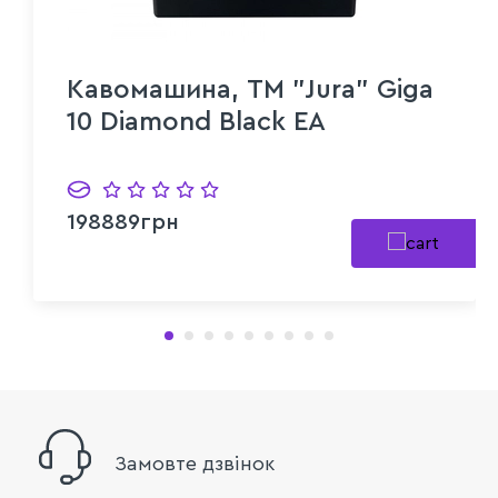
Кавомашина, TM "Jura" Giga
10 Diamond Black EA
198889грн
Замовте дзвінок