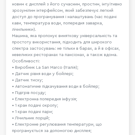
новим є дисплей з його сучасним, простим, інтуїтивно
зрозумілим інтерфейсом, який забезпечує легкий
доступ до програмування і налаштувань (час подачі
кави, температура води, попередня заварка,
лічильники).
Машина, яка пропонує виняткову універсальність та
простоту використання, підходить для широкого
спектра застосувань: не тільки в барах, а й в офісах,
невеликих ресторанах та пансіонах, а також вдома.
Особливості:
• Виробник La San Marco (Італія);
• Датчик рівня води у бойлері;
• Датчик тиску;
• Автоматичне підкачування води в бойлер;
• Підігрів посуду;
• Електронна попередня інфузія;
• 1 кран подачі окропу;
• 1 кран подачі пари;
• Лічильник порцій;
• Електронне регулювання температури, що
програмується за допомогою дисплея;