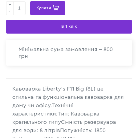
+
Купити
-
В 1 клік
Мінімальна сума замовлення - 800
грн
Кавоварка Liberty's F11 Big (8L) це
стильна та функціональна кавоварка для
дому чи офісу.Технічні
характеристики:Тип: Кавоварка
крапельного типуЄмність резервуара
для води: 8 літрівПотужність: 1850