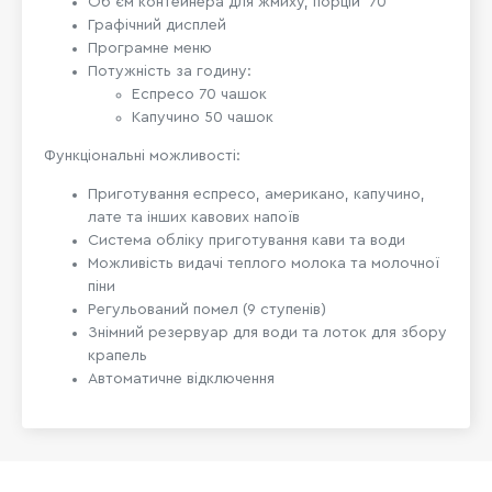
Об'єм контейнера для жмиху, порцій
70
Графічний дисплей
Програмне меню
Потужність за годину:
Еспресо 70 чашок
Капучино 50 чашок
Функціональні можливості:
Приготування еспресо, американо, капучино,
лате та інших кавових напоїв
Система обліку приготування кави та води
Можливість видачі теплого молока та молочної
піни
Регульований помел (9 ступенів)
Знімний резервуар для води та лоток для збору
крапель
Автоматичне відключення