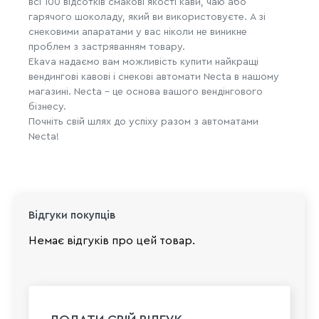
всі 100 відсотків смакові якості кави, чаю або
гарячого шоколаду, який ви використовуєте. А зі
снековими апаратами у вас ніколи не виникне
проблем з застряванням товару.
Ekava надаємо вам можливість купити найкращі
вендингові кавові і снекові автомати Necta в нашому
магазині. Necta - це основа вашого вендінгового
бізнесу.
Почніть свій шлях до успіху разом з автоматами
Necta!
Відгуки покупців
Немає відгуків про цей товар.