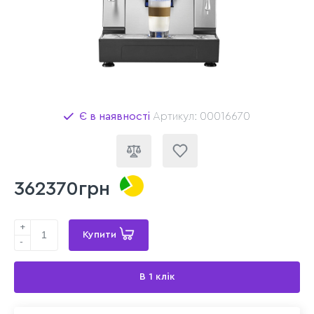
Є в наявності
Артикул: 00016670
362370грн
+
Купити
-
В 1 клік