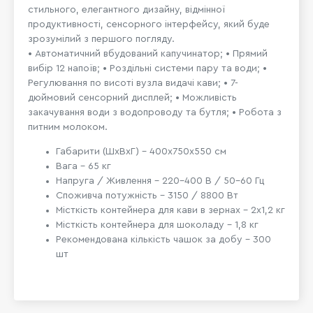
стильного, елегантного дизайну, відмінної
продуктивності, сенсорного інтерфейсу, який буде
зрозумілий з першого погляду.
• Автоматичний вбудований капучинатор; • Прямий
вибір 12 напоїв; • Роздільні системи пару та води; •
Регулювання по висоті вузла видачі кави; • 7-
дюймовий сенсорний дисплей; • Можливість
закачування води з водопроводу та бутля; • Робота з
питним молоком.
Габарити (ШхВхГ) - 400х750х550 см
Вага - 65 кг
Напруга / Живлення - 220-400 В / 50-60 Гц
Споживча потужність - 3150 / 8800 Вт
Місткість контейнера для кави в зернах - 2х1,2 кг
Місткість контейнера для шоколаду - 1,8 кг
Рекомендована кількість чашок за добу - 300
шт