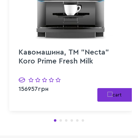
Кавомашина, TM "Necta"
Koro Prime Fresh Milk
156957грн