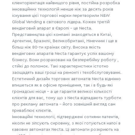
кліенторіентація найвищого рівня, постійна розробка
інноваційних технологій менше ніж за десять років
існування цієї торгової марки перетворили N&W
Global Vending в світового лідера. Кожен третій
вендінговий апарат в Європі - це Necta.
Представництва цієї компанії знаходяться в Китаї,
Аргентині, Бразилії, Великобританії, Німеччині і ще в
більш ніж 80-ти країнах світу. Висока якість
вендінгових апаратів Necta гарантує успіх вашому
бізнесу. Вони розраховані на безперебійну роботу ,
стійкі до поломок. Такі характеристики істотно
заощадять ваші гроші на ремонті і техобслуговуванні.
Естетичний дизайн торгових автоматів Necta відмінно
впишеться як в офісне приміщення, так і в будь-які
громадські місця - а це гарантія великої кількості
клієнтів для вас, тому що з Necta відпадають турботи
про рекламу автомата - його зовнішній вигляд сам
приваблює клієнтів.
Інноваційні технології, підтверджені сотнями патентів,
ніколи не зіпсують сировину, з якої готуються напої в
кавових автоматах Necta. Ці автомати розкриють на