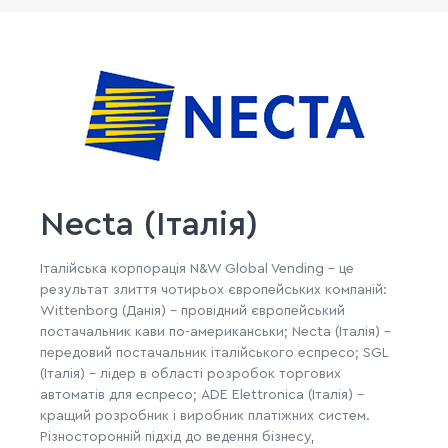
Necta (Італія)
Італійська корпорація N&W Global Vending - це
результат злиття чотирьох європейських компаній:
Wittenborg (Данія) - провідний європейський
постачальник кави по-американськи; Necta (Італія) -
передовий постачальник італійського еспресо; SGL
(Італія) - лідер в області розробок торгових
автоматів для еспресо; ADE Elettronica (Італія) -
кращий розробник і виробник платіжних систем.
Різносторонній підхід до ведення бізнесу,