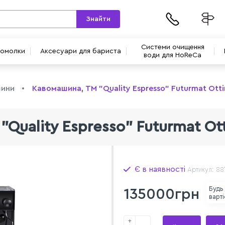
Знайти
Системи очищення
вомолки
Аксесуари для бариста
води для HoReCa
шини
Кавомашина, TM "Quality Espresso" Futurmat Ott
Quality Espresso" Futurmat Ot
Є в наявності
Артикул: 88
Будь
135000грн
варті
+