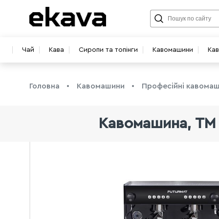
Чай
Кава
Сиропи та топінги
Кавомашини
Ка
Головна
Кавомашини
Професійні кавома
Кавомашина, TM "
info@ekava.com.ua