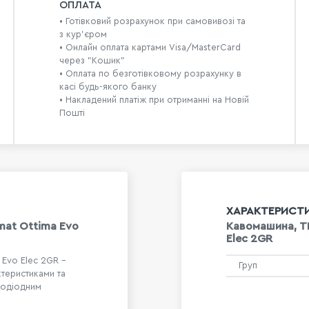
ОПЛАТА
• Готівковий розрахунок при самовивозі та
з кур’єром
• Онлайн оплата картами Visa/MasterCard
через "Кошик"
• Оплата по безготівковому розрахунку в
касі будь-якого банку
• Накладений платіж при отриманні на Новій
Пошті
ХАРАКТЕРИСТ
mat Ottima Evo
Кавомашина, TM
Elec 2GR
 Evo Elec 2GR -
Груп
теристиками та
лодіодним