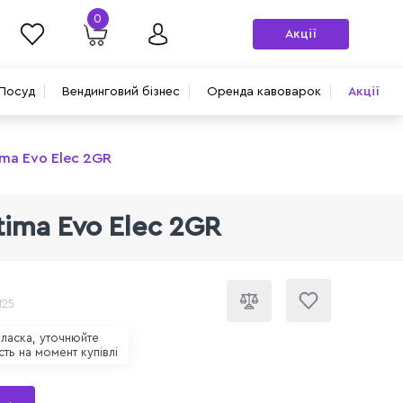
0
Акції
Посуд
Вендинговий бізнес
Оренда кавоварок
Акції
ima Evo Elec 2GR
tima Evo Elec 2GR
125
 ласка, уточнюйте
сть на момент купівлі