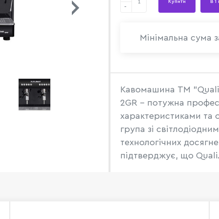
Купити
В 1
-
Мінімальна сума з
Кавомашина TM "Qualit
2GR - потужна профес
характеристиками та 
група зі світлодіодни
технологічних досягне
підтверджує, що Quali.