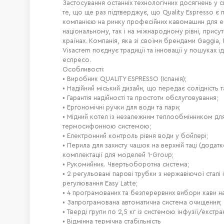
Застосування останніх технологічних досягнень у с
те, що ще раз підтверджує, що Quality Espresso є
компанією на ринку професійних кавомашин для е
національному, так і на міжнародному рівні, присут
країнах. Компанія, яка зі своїми брендами Gaggia, 
Visacrem поєднує традиції та інновації у пошуках і
еспресо.
Особливості:
• Виробник QUALITY ESPRESSO (Іспанія);
• Надійний міський дизайн, що передає солідність та
• Гарантія надійності та простоти обслуговування;
• Ергономічні ручки для води та пари;
• Мідний котел із незалежним теплообмінником для
термосифонною системою;
• Електронний контроль рівня води у бойлері;
• Перила для захисту чашок на верхній таці (додатк
комплектації для моделей 1-Group;
• Рукомийник. Чвертьоборотна система;
• 2 регульовані парові трубки з нержавіючої сталі
регулювання Easy Latte;
• 4 програмованих та безперервних вибори кави на
• Запрограмована автоматична система очищення;
• Тверді групи по 2,5 кг із системою інфузії/екстрак
• Відмінна термічна стабільність