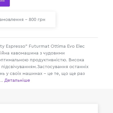
 клік
амовлення - 800 грн
y Espresso" Futurmat Ottima Evo Elec
ійна кавомашина з чудовими
оптимальною продуктивністю. Висока
м підсвічуванням.Застосування останніх
нь у своїх машинах - це те, що ще раз
..
Детальніше