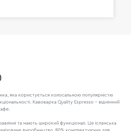
)
бника, яка користується колосальною популярністю
кціональності. Кавоварка Quality Espresso - відмінний
кафе.
правлінні та мають широкий функціонал. Це іспанська
рганізоване виробництво. 80% комплектуючих для