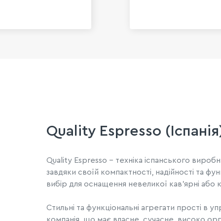
Quality Espresso (Іспанія
Quality Espresso – техніка іспанського виро
завдяки своїй компактності, надійності та фун
вибір для оснащення невеликої кав'ярні або 
Стильні та функціональні агрегати прості в у
компанія, що має власне, сучасне, високо о