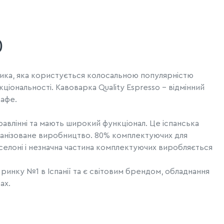
)
бника, яка користується колосальною популярністю
кціональності. Кавоварка Quality Espresso - відмінний
кафе.
правлінні та мають широкий функціонал. Це іспанська
рганізоване виробництво. 80% комплектуючих для
елоні і незначна частина комплектуючих виробляється
 ринку №1 в Іспанії та є світовим брендом, обладнання
ах.