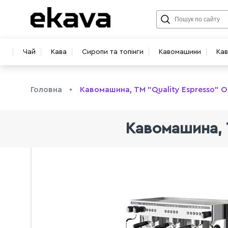
Чай
Кава
Сиропи та топінги
Кавомашини
Ка
Головна
Кавомашина, TM "Quality Espresso" Ot
Кавомашина, T
info@ekava.com.ua