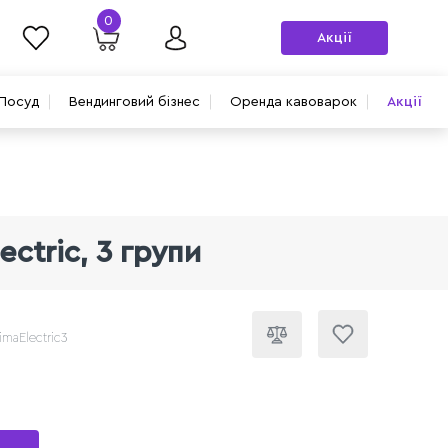
0
Акції
Посуд
Вендинговий бізнес
Оренда кавоварок
Акції
ctric, 3 групи
imaElectric3