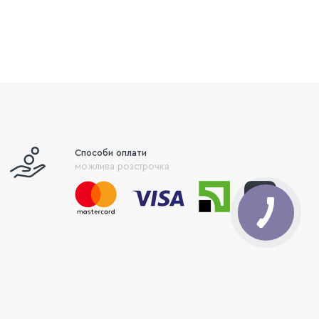
Способи оплати
можлива розстрочка