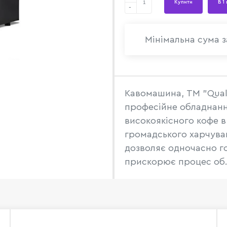
Купити
В 1
-
Мінімальна сума з
Кавомашина, TM "Qualit
професійне обладнанн
високоякісного кофе в
громадського харчува
дозволяє одночасно го
прискорює процес об.