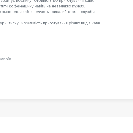
арантує постійну готовність до приготування кави.
тити кофемашину навіть на невеликих кухнях.
і компоненти забезпечують тривалий термін служби.
и, тиску, можливість приготування різних видів кави.
напоїв