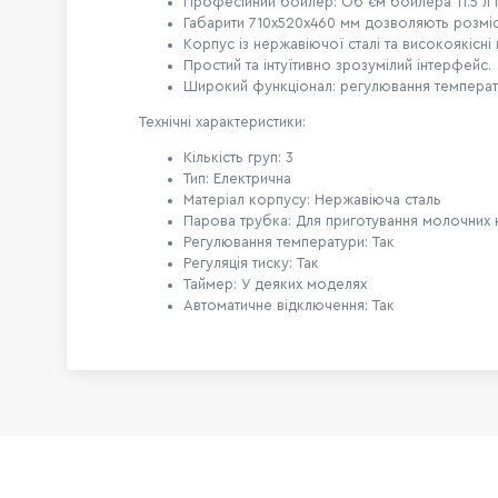
Професійний бойлер: Об'єм бойлера 11.5 л г
Габарити 710х520х460 мм дозволяють розміс
Корпус із нержавіючої сталі та високоякісн
Простий та інтуїтивно зрозумілий інтерфейс.
Широкий функціонал: регулювання температур
Технічні характеристики:
Кількість груп: 3
Тип: Електрична
Матеріал корпусу: Нержавіюча сталь
Парова трубка: Для приготування молочних 
Регулювання температури: Так
Регуляція тиску: Так
Таймер: У деяких моделях
Автоматичне відключення: Так