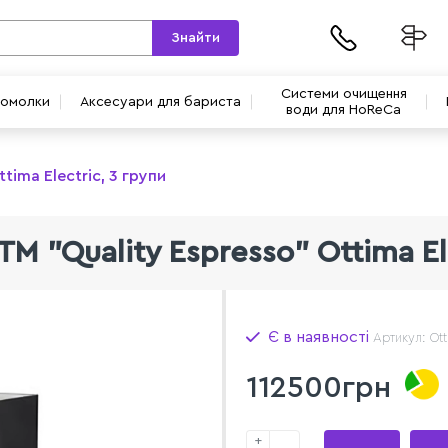
Знайти
Системи очищення
вомолки
Аксесуари для бариста
води для HoReCa
tima Electric, 3 групи
M "Quality Espresso" Ottima Ele
Є в наявності
Артикул: Ott
112500грн
+