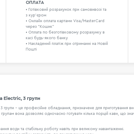
ОПЛАТА
• Готівковий розрахунок при самовивозі та
з кур’єром
• Онлайн оплата картами Visa/MasterCard
через "Кошик"
• Оплата по безготівковому розрахунку в
касі будь-якого банку
• Накладений платіж при отриманні на Новій
Пошті
 Electric, 3 групи
c, 3 групи - це професійне обладнання, призначене для приготування в
 групам вона дозволяє одночасно готувати кілька порцій кави, що зна
вання води та стабільну роботу навіть при великому навантаженні.