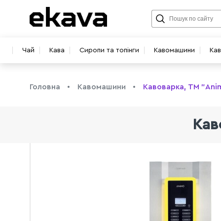
Чай
Кава
Сиропи та топінги
Кавомашини
Ка
Головна
Кавомашини
Кавоварка, ТМ "Ani
Кав
info@ekava.com.ua