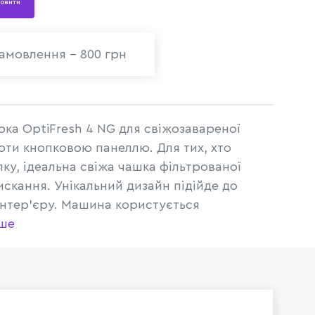
овити
амовлення - 800 грн
рка OptiFresh 4 NG для свіжозавареної
оти кнопковою панеллю. Для тих, хто
ку, ідеальна свіжа чашка фільтрованої
скання. Унікальний дизайн підійде до
інтер'єру. Машина користується
іше