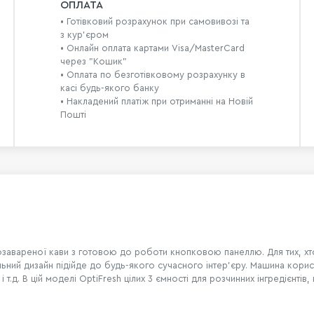
ОПЛАТА
• Готівковий розрахунок при самовивозі та
з кур’єром
• Онлайн оплата картами Visa/MasterCard
через "Кошик"
• Оплата по безготівковому розрахунку в
касі будь-якого банку
• Накладений платіж при отриманні на Новій
Пошті
озавареної кави з готовою до роботи кнопковою панеллю. Для тих, хт
льний дизайн підійде до будь-якого сучасного інтер'єру. Машина кори
 т.д. В цій моделі
OptiFresh цілих 3 ємності для розчинних інгредієнтів,