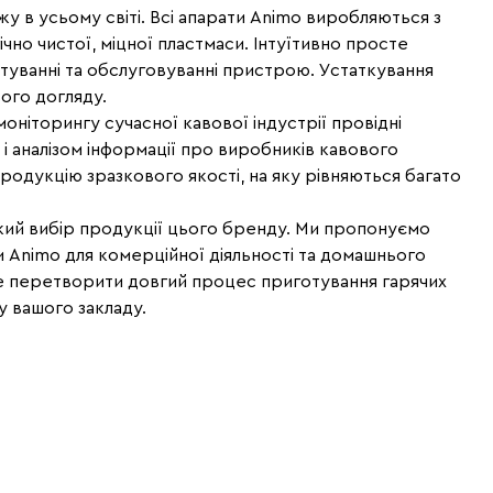
у в усьому світі. Всі апарати Animo виробляються з
ічно чистої, міцної пластмаси. Інтуїтивно просте
стуванні та обслуговуванні пристрою. Устаткування
ого догляду.
ніторингу сучасної кавової індустрії провідні
 аналізом інформації про виробників кавового
родукцію зразкового якості, на яку рівняються багато
кий вибір продукції цього бренду. Ми пропонуємо
 Animo для комерційної діяльності та домашнього
 перетворити довгий процес приготування гарячих
у вашого закладу.