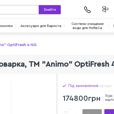
Знайти
Системи очищення
вомолки
Аксесуари для бариста
води для HoReCa
mo" OptiFresh 4 NG
оварка, ТМ "Animo" OptiFresh 
Під замовлення
Артикул:
Будь 
174800грн
варті
+