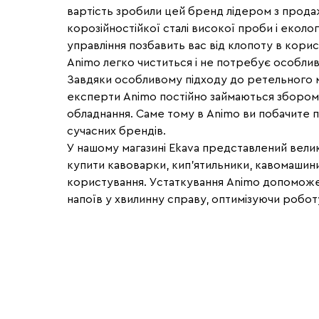
вартість зробили цей бренд лідером з продаж
корозійностійкої сталі високої проби і еколог
управління позбавить вас від клопоту в кори
Animo легко чиститься і не потребує особлив
Завдяки особливому підходу до ретельного мо
експерти Animo постійно займаються збором і
обладнання. Саме тому в Animo ви побачите п
сучасних брендів.
У нашому магазині Ekava представлений вели
купити кавоварки, кип'ятильники, кавомашини
користування. Устаткування Animo допоможе
напоїв у хвилинну справу, оптимізуючи робот