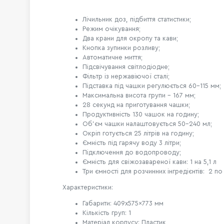
Лічильник доз, підбиття статистики;
Режим очікування;
Два крани для окропу та кави;
Кнопка зупинки розливу;
Автоматичне миття;
Підсвічування світлодіодне;
Фільтр із нержавіючої сталі;
Підставка під чашки регулюється 60-115 мм;
Максимальна висота групи – 167 мм;
28 секунд на приготування чашки;
Продуктивність 130 чашок на годину;
Об'єм чашки налаштовується 50-240 мл;
Окріп готується 25 літрів на годину;
Ємність під гарячу воду 3 літри;
Підключення до водопроводу;
Ємність для свіжозавареної кави: 1 на 5,1 л
Три ємності для розчинних інгредієнтів: 2 по 1
Характеристики:
Габарити: 409x575x773 мм
Кількість груп: 1
Матеріал корпусу: Пластик