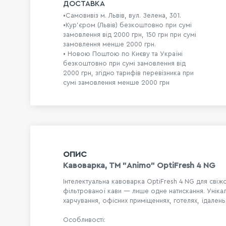
ДОСТАВКА
•Самовивіз м. Львів, вул. Зелена, 301.
•Кур'єром (Львів) безкоштовно при сумі
замовлення від 2000 грн, 150 грн при сумі
замовлення менше 2000 грн.
• Новою Поштою по Києву та Україні
безкоштовно при сумі замовлення від
2000 грн, згідно тарифів перевізника при
сумі замовлення менше 2000 грн
ОПИС
Кавоварка, ТМ "Animo" OptiFresh 4 NG
Інтелектуальна кавоварка OptiFresh 4 NG для свіж
фільтрованої кави — лише одне натискання.
Уніка
харчування, офісних приміщеннях, готелях, їдалень і
Особливості: