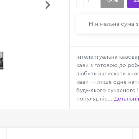
Купити
Зам
-
Мінімальна сума з
Інтелектуальна кавова
кави з готовою до роб
любить натискати кноп
кави — лише одне нати
будь-якого сучасного 
популярніс...
Детальн