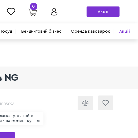
0
Акції
Посуд
Вендинговий бізнес
Оренда кавоварок
Акції
4 NG
 1005096
ласка, уточнюйте
сть на момент купівлі