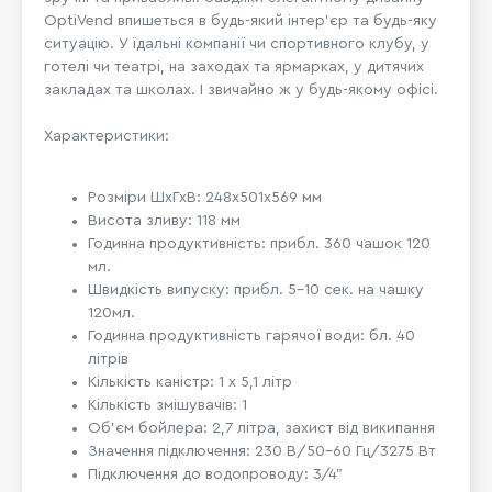
OptiVend впишеться в будь-який інтер'єр та будь-яку
ситуацію. У їдальні компанії чи спортивного клубу, у
готелі чи театрі, на заходах та ярмарках, у дитячих
закладах та школах. І звичайно ж у будь-якому офісі.
Характеристики:
Розміри ШхГхВ: 248х501х569 мм
Висота зливу: 118 мм
Годинна продуктивність: прибл. 360 чашок 120
мл.
Швидкість випуску: прибл. 5-10 сек. на чашку
120мл.
Годинна продуктивність гарячої води: бл. 40
літрів
Кількість каністр: 1 х 5,1 літр
Кількість змішувачів: 1
Об'єм бойлера: 2,7 літра, захист від википання
Значення підключення: 230 В/50-60 Гц/3275 Вт
Підключення до водопроводу: 3/4”