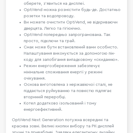
оберете, з'явиться на дисплеї.
OptiVend можна розмістити будь-де. Достатньо
розетки та водопроводу.
Ви можете очистити OptiVend, не відкриваючи
дверцята. Легко та гігієнічно.
OptiVend попередньо запрограмована. Так
просто, підключи та грай.
Смак може бути встановлений вами особисто.
Налаштування виконується за допомогою пін-
коду для запобігання випадковому «скиданню».
Режим енергозбереження забезпечує
мінімальне споживання енергії у режимі
очікування.
Основа виготовлена з нержавіючої сталі, не
піддається руйнуванню та повністю підлягає
вторинній переробці.
Котел додатково ізольований і тому
енергоефективний.
OptiVend Next Generation потужна всередині та
красива зовні. Великі кнопки вибору та РК-дисплей
зручні та привабливі. Завдяки елегантному дизайну