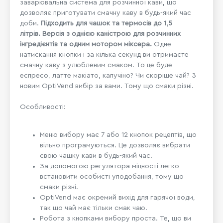
заварювальна система для розчинної кави, що
дозволяє приготувати смачну каву в будь-який час
доби.
Підходить для чашок та термосів до 1,5
літрів.
Версія з однією каністрою для розчинних
інгредієнтів та одним мотором міксера.
Одне
натискання кнопки і за кілька секунд ви отримаєте
смачну каву з улюбленим смаком. То це буде
еспресо, латте макіато, капучіно? Чи скоріше чай? З
новим OptiVend вибір за вами. Тому що смаки різні.
Особливості:
Меню вибору має 7 або 12 кнопок рецептів, що
вільно програмуються. Це дозволяє вибрати
свою чашку кави в будь-який час.
За допомогою регулятора міцності легко
встановити особисті уподобання, тому що
смаки різні.
OptiVend має окремий вихід для гарячої води,
так що чай має тільки смак чаю.
Робота з кнопками вибору проста. Те, що ви