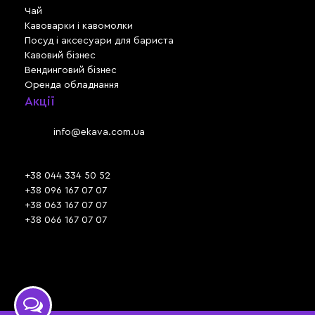
Чай
Кавоварки і кавомолки
Посуд і аксесуари для бариста
Кавовий бізнес
Вендинговий бізнес
Оренда обладнання
Акції
Львів, вул. Зелена, 301
Email:
info@ekava.com.ua
Skype: www.ekava.com.ua
+38 044 334 50 52
+38 096 167 07 07
+38 063 167 07 07
+38 066 167 07 07
Час роботи:
ПН - ПТ: 09:30 - 18:00
СБ - НД: вихідний