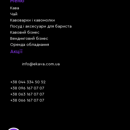
Меню
Кава
Чай
Кавоварки і кавомолки
Посуд і аксесуари для бариста
Кавовий бізнес
Вендинговий бізнес
Оренда обладнання
Акції
Львів, вул. Зелена, 301
Email:
info@ekava.com.ua
Skype: www.ekava.com.ua
+38 044 334 50 52
+38 096 167 07 07
+38 063 167 07 07
+38 066 167 07 07
Час роботи:
ПН - ПТ: 09:30 - 18:00
СБ - НД: вихідний