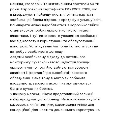
машини, кавоварки та кип'ятильники протягом 60-ти
років. Європейські сертифікати ISO 9001: 2008, що
підтверджують найвищу якість і лояльна вартість
зробили цей бренд лідером з продажу в усьому світі.
Всі апарати Animo виробляються з корозійностійкої
сталі високої проби і екологічно чистої, міцної
пластмаси. Інтуїтивно просте управління позбавить
вас від клопоту в користуванні та обслуговуванні
пристрою. Устаткування Animo легко чиститься і не
потребує особливого догляду.
Завдяки особливому підходу до ретельного
моніторингу сучасної кавової індустрії провідні
експерти Animo постійно займаються збором і
аналізом інформації про виробників кавового
обладнання. Саме тому в Animo ви побачите
продукцію зразкового якості, на яку рівняються
багато сучасних брендів.
У нашому магазині Ekava представлений великий
вибір продукції цього бренду. Ми пропонуємо купити
кавоварки, кип'ятильники, кавомашини Animo для
комерційної діяльності та домашнього користування.