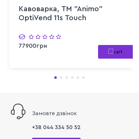
Кавоварка, TM "Animo"
OptiVend 11s Touch
77900грн
Замовте дзвінок
+38 044 334 50 52