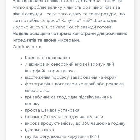
Нова кавоварка напівавтомат OptiVend 42 Touch від
Animo виробляє велику кількість розчинної кави за
лічені секунди - саме того смаку та температури, що
вам потрібні. Еспресо? Капучіно? Чай? Шоколадне
молоко чи суп? OptiVend Touch завжди готова.
Модель оснащена чотирьма каністрами для розчинних
інгредієнтів та двома міксерами.
Особливості:
Компактна кавоварка
7-дюймовий сенсорний екран і зрозумілий
інтерфейс користувача,
відстеження процесу заварювання на екрані
фотографія з логотипом компанії або реклама
як заставка
привабливе світлодіодне підсвічування на
носику
проста швидка установка
близько 7 секунд на одну чашку кави
висока продуктивність, до 360 чашок на годину
ідеальна пінка
гнучке регульоване керування (PIN)